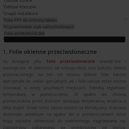
Oddział Sonina
ukierunkować produkcję, dopasować odpowiednie jej barwienie,
Oddział Rzeszów
napylanie, metalizowanie, powlekanie, laminowanie i wycinanie.
Znajdź instalatora
Dlatego własnie nasza oferta została w odpowiedni sposób
Folia PPF do ochrony lakieru
przmyślana i dopasowana do klientów.
Przyciemnianie szyb samochodowych
Folie architektoniczne
Obejmuje ona m.in nastepujące folie okienne:
1.
Folie okienne przeciwsłoneczne
Są dostępne jako
folie przeciwsłoneczne
zewnętrzne i
wewnętrzne. W zależności od rodzaju okna oraz budżetu klienta
przeznaczonego na ten cel można dobrać folie bardzo
wytrzymałe do zadań specjalnych jak i folie tańsze które można
stosować w mniej uciążliwych miejscach. Potrafią regulować
temperaturę w pomieszczeniu. W upalne dni chronią
pomieszczenia przed słońcem obniżając temperaturę wnętrza o
kilka stopni. Dzięki temu zaoszczędzisz na klimatyzacji. Stanowią
doskonałe antidotum na upalne dni w pomieszczeniach które
mają wyraźne skłonności do nadmiernego nagrzewania się.
Zapobiegają odbarwianiu się przedmiotów od słońca.