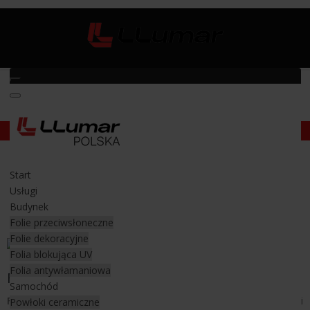
Folia okienna
Folia okienna
Start
ochronna, przeciwłoneczna,
Usługi
antywłamaniowa, dekoracyjna, lustro
Budynek
weneckie
Folie przeciwsłoneczne
Folie dekoracyjne
Folia blokująca UV
Folia antywłamaniowa
Folie okienne
Samochód
Folie okienne LLumar
to doskonałe rozwiązanie które sprawdzi
Powłoki ceramiczne