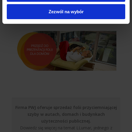
zadzwoń do nas? Powiedz co zamierzasz uzyskać a my
podpowiemy, który produkt należy wybrać. Nasi instalatorzy
Zezwól na wybór
fachowym okiem po przeprowadzeniu pomiarów i zrobieniu
wywiadu doradzą najlepsze rozwiązanie na Twoje okna.
Firma PWJ oferuje sprzedaż folii przyciemniającej
szyby w autach, domach i budynkach
użyteczności publicznej.
Dowiedz się więcej na temat LLumar, jednego z