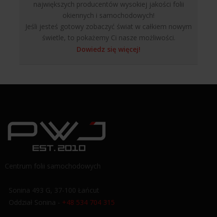
największych producentów wysokiej jakości folii
okiennych i samochodowych!
Jeśli jesteś gotowy zobaczyć świat w całkiem nowym
świetle, to pokażemy Ci nasze możliwości.
Dowiedz się więcej!
Centrum folii samochodowych
Sonina 493 G, 37-100 Łańcut
Oddział Sonina -
+48 534 704 315