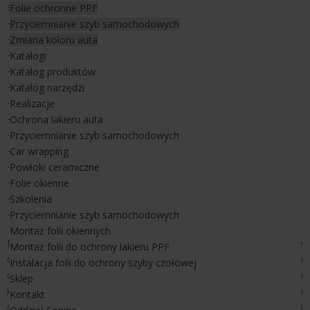
się do:
Folie ochronne PPF
- domu,
Przyciemnianie szyb samochodowych
- mieszkania,
Zmiana koloru auta
- biura,
Katalogi
- firmy produkcyjnej,
Katalog produktów
- budynków użyteczności publicznej,
Katalog narzędzi
- muzeum,
Realizacje
- biblioteki i czytelni,
Ochrona lakieru auta
- instytucji,
Przyciemnianie szyb samochodowych
- urzędów,
Car wrapping
- przychodni, klinik, gabinetów medycznych i zabiegowych,
Powłoki ceramiczne
- sali gimnastycznej, siłowni,
Folie okienne
- supermarketów,
Szkolenia
- hurtowni.
Przyciemnianie szyb samochodowych
Montaż folii okiennych
Nasze
folie okienne
dopasujesz do każdego okna. Nasze
Montaż folii do ochrony lakieru PPF
długoletnie doświadczenie w branży ponad 55 lat w produkcji folii
Instalacja folii do ochrony szyby czołowej
okiennych dało nam ogromnę wiedze o produkcie i potrzebach
Sklep
klientów. Współpraca w projektantami i producentami
Kontakt
odpowiedzialnymi za poprawę jakości szkła pozwoliła nam