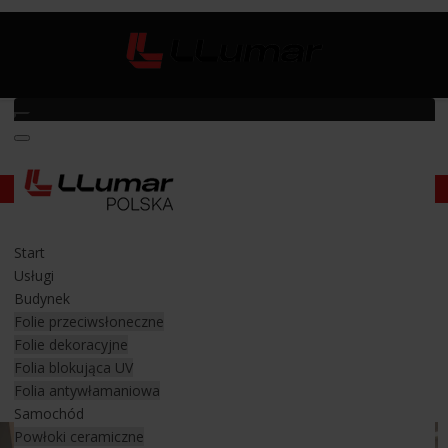
Folia Windshield na szybę przednią auta
Start
Folia Windshield na szybę przednią
Usługi
auta
Budynek
Folie przeciwsłoneczne
Ochrona szyby przedniej w samochodzie
Folie dekoracyjne
przed rozbiciem
Folia blokująca UV
Folia antywłamaniowa
Samochód
Powłoki ceramiczne