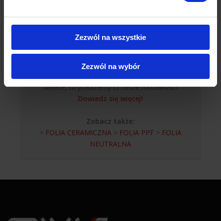
Firma PWJ oferuje również sprzedaż folii
przyciemniającej szyby w autach, domach i
budynkach użyteczności publicznej.
Zezwól na wszystkie
Dowiedz się więcej na temat LLumar, jednego z
największych producentów wysokiej jakości folii
okiennych i samochodowych!
Zezwól na wybór
Jeśli jesteś gotowy zobaczyć świat w całkiem nowym
świetle, to pokażemy Ci nasze możliwości.
Dowiedz się więcej!
Zobacz także:
>
FOLIA CERAMICZNA
>
FOLIA PPF
>
FOLIA
NEUTRALNA