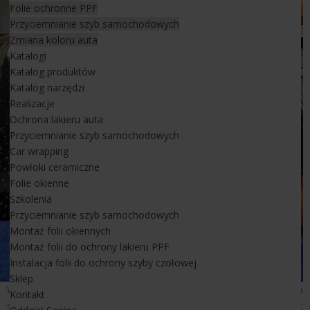
Folie ochronne PPF
Przyciemnianie szyb samochodowych
Zmiana koloru auta
Katalogi
Katalog produktów
Katalog narzędzi
Realizacje
Ochrona lakieru auta
Przyciemnianie szyb samochodowych
Car wrapping
Powłoki ceramiczne
Folie okienne
Szkolenia
Przyciemnianie szyb samochodowych
Montaż folii okiennych
Montaż folii do ochrony lakieru PPF
Instalacja folii do ochrony szyby czołowej
Sklep
W naszej ofercie handlowej pojawił się nowy produkt - folia
Kontakt
samochodowa do ochrony szyby przedniej firmy Windshield. Jest