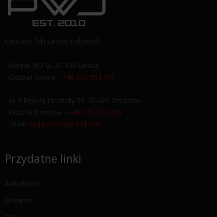
Centrum folii samochodowych
Sonina 493 G, 37-100 Łańcut
Oddział Sonina -
+48 534 704 315
ul. 9 Dywizji Piechoty 79, 35-001 Rzeszów
Oddział Rzeszów -
+48 575 676 005
Email:
pwj.poczta@gmail.com
Przydatne linki
Aktualności
O marce