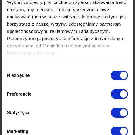
Wykorzystujemy pliki cookie do spersonalizowania treści
producentów aut.
i reklam, aby oferować funkcje społecznościowe i
analizować ruch w naszej witrynie. Informacje o tym, jak
Dzięki redukcji szkodliwego promieniowania UV folia ochronna
korzystasz z naszej witryny, udostępniamy partnerom
Windshield na szybę przednią chroni również pasażerów przed
społecznościowym, reklamowym i analitycznym.
promieniowaniem UV. Jeżeli chcesz wiedziećwięcej o tym
Partnerzy mogą połączyć te informacje z innymi danymi
produkcje jakim jest folia ochronna na szybę samochodu
otrzymanymi od Ciebie lub uzyskanymi podczas
zapraszamy do
KONTAKTU
.
korzystania z ich usług.
Wybór
Niezbędne
Sprawdź katalog narzędzi do
zgody
montażu folii i nasze produkty
Preferencje
Statystyka
Marketing