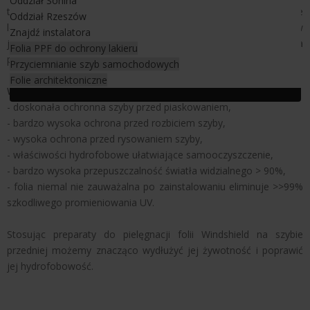
Oddział Sonina
to folia samochodowa wysokiej jakości porównywalna, jeśli nie
Oddział Rzeszów
lepsza, z foliami do ochrony szyby czołowej takich producentów
Znajdź instalatora
jak ClearPlex, Bray stosowanej przez firmy autodetailingowe na
Folia PPF do ochrony lakieru
polskim rynku.
Przyciemnianie szyb samochodowych
Folie architektoniczne
Właściwości folii - powłoki do ochrony szyby przedniej:
- doskonała ochronna szyby przed piaskowaniem,
- bardzo wysoka ochrona przed rozbiciem szyby,
- wysoka ochrona przed rysowaniem szyby,
- właściwości hydrofobowe ułatwiające samooczyszczenie,
- bardzo wysoka przepuszczalność światła widzialnego > 90%,
- folia niemal nie zauważalna po zainstalowaniu eliminuje >>99%
szkodliwego promieniowania UV.
Stosując preparaty do pielęgnacji folii Windshield na szybie
przedniej możemy znacząco wydłużyć jej żywotność i poprawić
jej hydrofobowość.