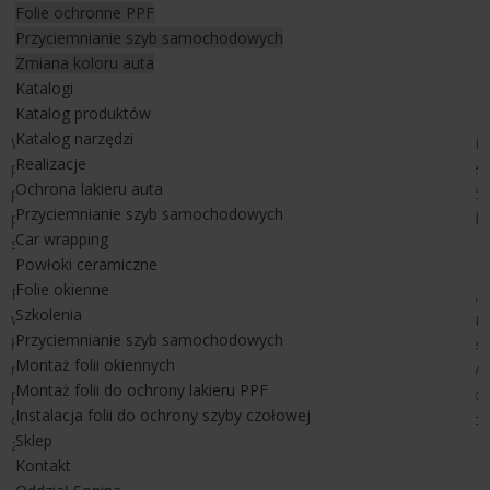
Powłoki ochronne na auto
Folie ochronne PPF
Przyciemnianie szyb samochodowych
Zabezpieczenie lakieru auta powłokami
Zmiana koloru auta
ochronnymi
Katalogi
Katalog produktów
Katalog narzędzi
W ofercie naszej firmy znajduje się również usługa aplikacji
Realizacje
powłok ceramicznych na samochód. Powłoki ceramiczne
Ochrona lakieru auta
posiadają różne parametry techniczne, dzięki którym żywotność
Przyciemnianie szyb samochodowych
powłok na zastosowanej powierzchni znacząco będzie się od
Car wrapping
siebie różnić.
Powłoki ceramiczne
Folie okienne
Powłoki ceramiczne na lakier auta mocno podbijają jego głębię,
Szkolenia
wybłyszczają i nadają wysoką hydrofobowość dzięki czemu
Przyciemnianie szyb samochodowych
łatwiej możemy auto utrzymać w czystości. Mogą być stosowane
Montaż folii okiennych
na różne elementy samochodu jak lakier, felgi, elementy
Montaż folii do ochrony lakieru PPF
plastikowe i szklane - szyby. Przewidywany czas aplikacji powłok
Instalacja folii do ochrony szyby czołowej
ceramicznych wynosi około kilku do kilkunastu godzin. Jest
Sklep
zdecydowanie krótszy od aplikacji folii ochronnych.
Kontakt