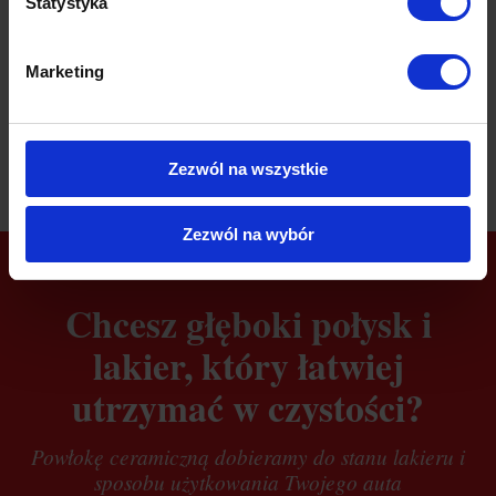
Statystyka
Marketing
ZOBACZ POZOSTAŁE REALIZACJE
Zezwól na wszystkie
Zezwól na wybór
Chcesz głęboki połysk i
lakier, który łatwiej
utrzymać w czystości?
Powłokę ceramiczną dobieramy do stanu lakieru i
sposobu użytkowania Twojego auta