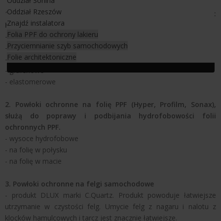
Oddział Sonina
Oddział Rzeszów
1. Powłoki ochronne na lakier auta (producenci powłok:
Znajdź instalatora
Hyper, C.Quartz, Sonax)
Folia PPF do ochrony lakieru
- ceramiczne
Przyciemnianie szyb samochodowych
- teflonowe
Folie architektoniczne
- kwarcowe
- grafenowe
- elastomerowe
2. Powłoki ochronne na folię PPF (Hyper, Profilm, Sonax),
służą do poprawy i podbijania hydrofobowości folii
ochronnych PPF.
- wysoce hydrofobowe
- na folię w połysku
- na folię w macie
3. Powłoki ochronne na felgi samochodowe
- produkt DLUX marki C.Quartz. Produkt powoduje łatwiejsze
utrzymanie w czystości felg. Umycie felg z nagaru i nalotu z
klocków hamulcowych i tarcz jest znacznie łatwiejsze.