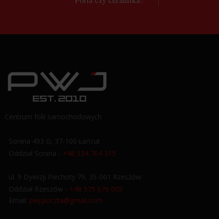
Centrum folii samochodowych
Sonina 493 G, 37-100 Łańcut
Oddział Sonina -
+48 534 704 315
ul. 9 Dywizji Piechoty 79, 35-001 Rzeszów
Oddział Rzeszów -
+48 575 676 005
Email:
pwj.poczta@gmail.com