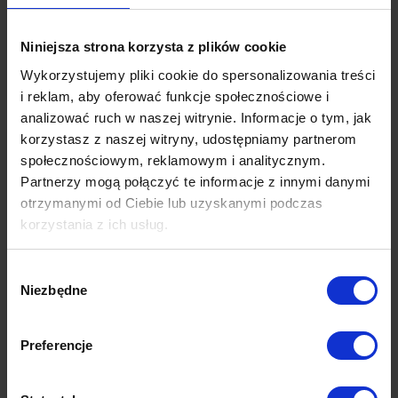
Niniejsza strona korzysta z plików cookie
Wykorzystujemy pliki cookie do spersonalizowania treści
i reklam, aby oferować funkcje społecznościowe i
Nałożenie powłoki ceramicznej w Volkswagen Tiguan R-Line
analizować ruch w naszej witrynie. Informacje o tym, jak
korzystasz z naszej witryny, udostępniamy partnerom
społecznościowym, reklamowym i analitycznym.
Partnerzy mogą połączyć te informacje z innymi danymi
otrzymanymi od Ciebie lub uzyskanymi podczas
korzystania z ich usług.
Wybór
Niezbędne
zgody
Preferencje
Zabezpieczenie Mercedesa Maybach powłoką ceramiczną