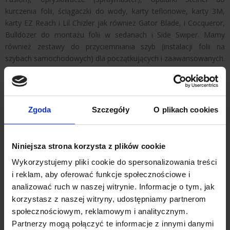
kurczenia folii, ściągaczki do wody, karty teflonowe, karty 3M,
karty EZ Reach i Lil Chizler jak również Gator Blade, i Cocqueror,
Bulldozer do montażu folii w sedanach i Side Swiper. Mamy
również zestawy do przyciemniania szyb (instalacji folii na
szybach samochodowych) dla początkujących i zaawansowanych.
Narzędzia niezbędne do montażu folii do przyciemniania
szyb:
-
Opalarka Steinel HL 2020 E
- do kurczenia i profilowania folii,
Zgoda
Szczegóły
O plikach cookies
-
Blue Max + uchwyt Unger Pro
,
-
Ściągaczka do wody + uchwyt Unger
,
-
Rakla Black Turbo Pro Fusion
,
Niniejsza strona korzysta z plików cookie
- Biały pad nie rysujący szkła,
Wykorzystujemy pliki cookie do spersonalizowania treści
-
Opryskiwacz Spraymaster
,
i reklam, aby oferować funkcje społecznościowe i
-
Skrobak do szyb Neon Mini
,
analizować ruch w naszej witrynie. Informacje o tym, jak
-
Nóż ze stali nierdzewnej Olfa®
,
korzystasz z naszej witryny, udostępniamy partnerom
-
Ostrza nie rysujące szkła Olfa
,
- Żyletki do czyszczenia szkła,
społecznościowym, reklamowym i analitycznym.
-
Side Swiper do taklowania folii
w trudno dostępnych
Partnerzy mogą połączyć te informacje z innymi danymi