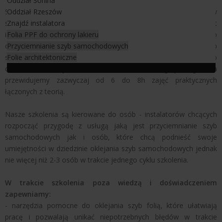
Oddział Sonina
Szkolenia z przyciemniania szyb samochodowych odbywają się w
Oddział Rzeszów
siedzibie naszej firmy. Czas trwania szkolenia ustalany jest
Znajdź instalatora
indywidualnie z osobą biorącą udział w szkoleniu. Standardowo
Folia PPF do ochrony lakieru
oferujemy 2 rodzaje szkoleń na przyciemnianie szyb
Przyciemnianie szyb samochodowych
samochodowych (1 i 2 dniowe lub szkolenie uzgadniane co do
Folie architektoniczne
czasu trwania indywidualnie z kursantem). W ciągu jednego dnia
przewidujemy zazwyczaj od 6 do 8h zajęć praktycznych
łączonych z teorią.
Nasze szkolenia są kierowane do osób - instalatorów chcących
rozpocząć przygodę z usługą jaką jest przyciemnianie szyb
samochodowych jak i osób, które chcą podnieść swoje
umiejętności w dziedzinie oklejania szyb samochodowych jednak
nie więcej niż 2-3 osób w trakcie jednego cyklu szkolenia.
W trakcie szkolenia poza wiedzą i doświadczeniem
zapewniamy:
- narzędzia pomocne do oklejania szyb folią, które ułatwiają
pracę i pozwalają unikać niepotrzebnych błędów w trakcie