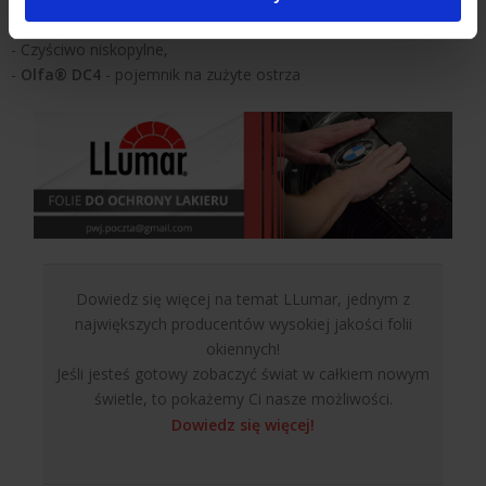
szyb
,
- Czyściwo niskopylne,
-
Olfa® DC4
- pojemnik na zużyte ostrza
Dowiedz się więcej na temat LLumar, jednym z
największych producentów wysokiej jakości folii
okiennych!
Jeśli jesteś gotowy zobaczyć świat w całkiem nowym
świetle, to pokażemy Ci nasze możliwości.
Dowiedz się więcej!