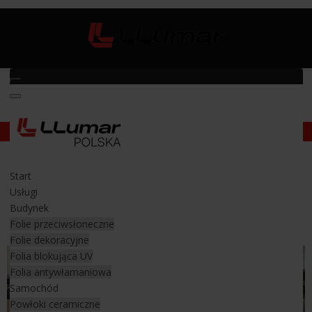
Szkolenie z przyciemniania szyb samochodowych
Szkolenie z przyciemniania szyb
Start
samochodowych
Usługi
Budynek
Sposoby przyciemniania szyb w aucie
Folie przeciwsłoneczne
Folie dekoracyjne
Folia blokująca UV
Folia antywłamaniowa
Samochód
Powłoki ceramiczne