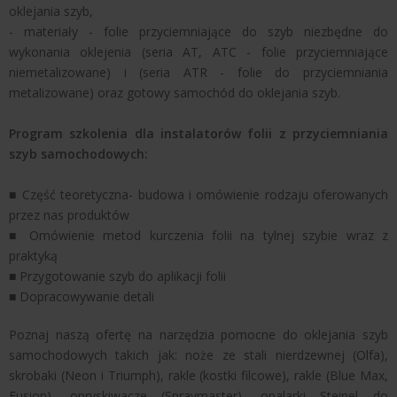
oklejania szyb,
- materiały - folie przyciemniające do szyb niezbędne do
wykonania oklejenia (seria AT, ATC - folie przyciemniające
niemetalizowane) i (seria ATR - folie do przyciemniania
metalizowane) oraz gotowy samochód do oklejania szyb.
Program szkolenia dla instalatorów folii z przyciemniania
szyb samochodowych:
■ Część teoretyczna- budowa i omówienie rodzaju oferowanych
przez nas produktów
■ Omówienie metod kurczenia folii na tylnej szybie wraz z
praktyką
■ Przygotowanie szyb do aplikacji folii
■ Dopracowywanie detali
Poznaj naszą ofertę na narzędzia pomocne do oklejania szyb
samochodowych takich jak: noże ze stali nierdzewnej (Olfa),
skrobaki (Neon i Triumph), rakle (kostki filcowe), rakle (Blue Max,
Fusion), opryskiwacze (Spraymaster), opalarki Steinel do