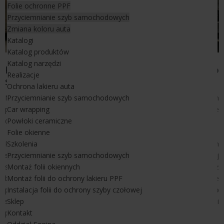
Folie ochronne PPF
Przyciemnianie szyb samochodowych
Zmiana koloru auta
Katalogi
Katalog produktów
Katalog narzędzi
Kurs dla instalatorów z przyciemniania szyb
Realizacje
samochodowych
Ochrona lakieru auta
Nasze wieloletnie doświadczenie i tysiące realizacji obejmujących
Przyciemnianie szyb samochodowych
przyciemnianie szyb samochodowych dały nam duże
Car wrapping
doświadczenie, które jest niezbędne do szkolenia innych osób.
Powłoki ceramiczne
Folie okienne
Podczas szkolenia kursant posiądzie wiedzę o kilku różnych
Szkolenia
sposobach - metodach kurczenia folii przyciemniającej tylnej
Przyciemnianie szyb samochodowych
szyby (na wodzie, na mydle, metoda z naciąganiem) jak również
Montaż folii okiennych
będzie mieć okazję przetestować jak pracuję się na całej palecie
Montaż folii do ochrony lakieru PPF
produktów jakimi są
folie do przyciemniania szyb
Instalacja folii do ochrony szyby czołowej
samochodowych oraz przy pomocy odpowiednich narzędzi
Sklep
pomocnych do ich instalowania.
Kontakt