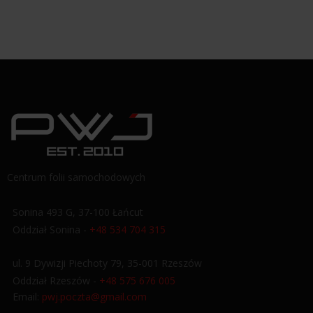
Centrum folii samochodowych
Sonina 493 G, 37-100 Łańcut
Oddział Sonina -
+48 534 704 315
ul. 9 Dywizji Piechoty 79, 35-001 Rzeszów
Oddział Rzeszów -
+48 575 676 005
Email:
pwj.poczta@gmail.com