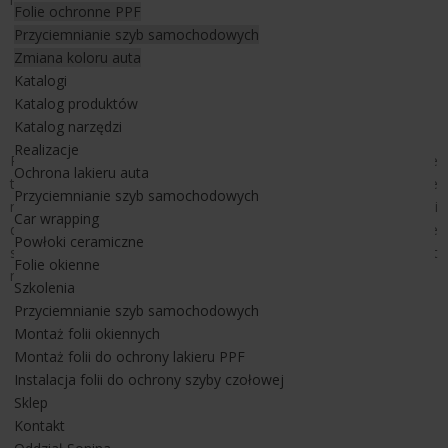
Folie ochronne PPF
Przyciemnianie szyb samochodowych
1) Zabezpieczenie lakieru bezbarwną
folią ochronną PPF
Zmiana koloru auta
Platinum Extra
od LLumar
Katalogi
2) Bezinwazyjne
przyciemnienie szyb folią nano ceramiczną
Katalog produktów
IRX 15
od LLumar
Katalog narzędzi
Realizacje
Praca nad autem - McLarenem była niezwykle wymagająca nie
Ochrona lakieru auta
tylko zważywszy na model samego auta i jego unikatowość, ale
Przyciemnianie szyb samochodowych
na dość wymagające kształty. Dotyczył to również montażu folii
Car wrapping
do ochrony lakieru jak również bezinwazyjnego przyciemnianie
Powłoki ceramiczne
szyb w aucie, gdzie drzwi unoszą się do góry i wszędzie jest
Folie okienne
niezwykle mało miejsca.
Szkolenia
Przyciemnianie szyb samochodowych
Bezbarwną folie ochronną w wersji Platinum
Montaż folii okiennych
zainstalowaliśmy na elementach karoserii.
Montaż folii do ochrony lakieru PPF
Ochrona lakieru samochodowego została wykonana na:
Instalacja folii do ochrony szyby czołowej
- maska przód
Sklep
- zderzak przód
Kontakt
- lampy przód