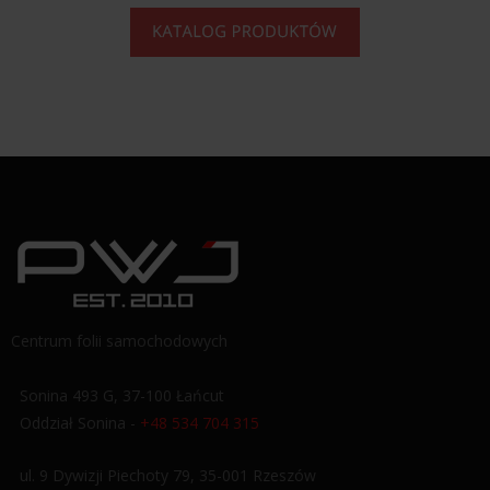
Centrum folii samochodowych
Sonina 493 G, 37-100 Łańcut
Oddział Sonina -
+48 534 704 315
ul. 9 Dywizji Piechoty 79, 35-001 Rzeszów