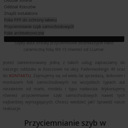
Oddział Sonina
- błotniki przód
Oddział Rzeszów
- wszystkie elementy wykonane w karbonie
Znajdź instalatora
- progi zewnętrzne
Folia PPF do ochrony lakieru
- zderzak tył
Przyciemnianie szyb samochodowych
- dyfuzor tył
Folie architektoniczne
- dach
Szyby auta zostały przyciemnione bezinwazyjne nano
caramiczną folią IRX 15 również od LLumar.
Jesteś zainteresowany jedną z takich usług zapraszamy do
naszego oddziału w Rzeszowie na ulicy Paderewskiego 49 oraz
do
KONTAKTU
. Zajmujemy się od wielu lat sprzedażą, doborem i
montażem folii samochodowych na wszystkich typach aut
niezależnie od marki, modelu i typu nadwozia. Wykonujemy
również przyciemnianie szyb samochodowych nawet tych
najbardziej wymagających. Chcesz wiedzieć jak? Sprawdź nasze
realizacje.
Przyciemnianie szyb w