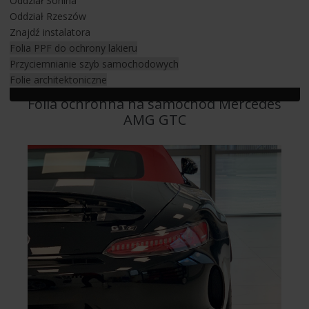
Oddział Sonina
foliami samochodowymi niezależnie od marki, modelu i typu
Oddział Rzeszów
nadwozia. Aby się o tym przekonać zapraszamy do
Znajdź instalatora
KONTAKTU
. Napisz do nas, zadzwoń i umów się na wizytę w
Folia PPF do ochrony lakieru
salonie. Sprawdź również nasze realizacje z montażu folii
Przyciemnianie szyb samochodowych
samochodowych.
Folie architektoniczne
Folia ochronna na samochód Mercedes
AMG GTC