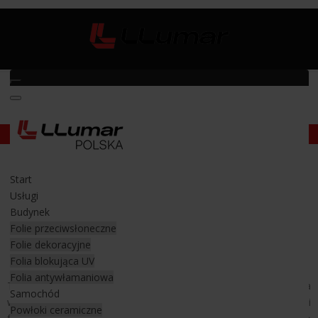
Ochrona lakieru samochodowego
/
Mercedes Benz AMG GTC Roadster
Mercedes Benz AMG GTC
Start
Roadster
Usługi
Budynek
Ochrona lakieru
Folie przeciwsłoneczne
samochodowego w Cabrio
Folie dekoracyjne
Folia blokująca UV
Folia antywłamaniowa
Ten sportowy kabriolet od Mercedesa przybył do nas z Rzeszowa
Samochód
w celu kompleksowego
zabezpieczenia lakieru
bezbarwnymi
Powłoki ceramiczne