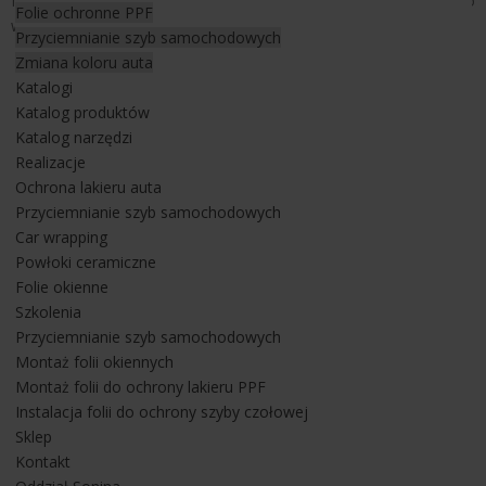
foliami ochronnymi od
LLumar
. GTC w czerni z bardzo
Folie ochronne PPF
wymagającym lakierem wersji uni zawsze stanowi wyzwanie.
Przyciemnianie szyb samochodowych
Zmiana koloru auta
Lakier mercedesa został w całości zabezpieczony bezbarwną
Katalogi
folią ochronną PPF w wersji Platinum
z 10 letnią gwarancją.
Katalog produktów
Folia PPF
posiada właściwości samoregeneracji, dzięki czemu
Katalog narzędzi
rysy powstałe na jej powierzchni zabliźniają się pod wpływem
Realizacje
temperatury.
Ochrona lakieru auta
Przyciemnianie szyb samochodowych
Dodatkowo oferowana przez nas
folia ochronna
posiada
Car wrapping
właściwości hydrofobowe, dzięki czemu folię można
Powłoki ceramiczne
zdecydowanie łatwiej utrzymać w czystości niż lakier auta. W
Folie okienne
Mercedesie zabezpieczyliśmy folią również elementy w jego
Szkolenia
wnętrzu. Cały montaż folii trwał 3 dni robocze. Został
Przyciemnianie szyb samochodowych
przeprowadzony zgodnie z planem.
Montaż folii okiennych
Montaż folii do ochrony lakieru PPF
Jeżeli zamierzasz wykonać zabezpieczenie lakieru w swoim
Instalacja folii do ochrony szyby czołowej
samochodzie bezbarwną folią ochronną PPF lub przyciemnić,
Sklep
dociemnić szyby auta napisz do nas lub zadzwoń. Zajmujemy
Kontakt
się od wielu lat profesjonalnie zabezpieczeniem samochodów