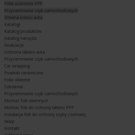
Folie ochronne PPF
pakiecie M przybyły do nas w celu ochrony najbardziej
Przyciemnianie szyb samochodowych
newralgicznych miejsc poprzez zastosowanie na nich
Zmiana koloru auta
bezbarwnej folii ochronnej marki LLumar.
Zastosowanie folii
Katalogi
do ochrony lakieru
to obecnie najlepszy sposób jego
Katalog produktów
zabezpieczenia przed obiciami od kamieni, rysami, otarciami
Katalog narzędzi
parkingowymi czy atakami wandalizmu. Użyta w tym
Realizacje
przypadku
folia ochronna na lakier PPF
ma w zależności od
Ochrona lakieru auta
wersji od 180 do 300 mikronów grubości dla przykładu lakiery
Przyciemnianie szyb samochodowych
w nowych autach obecnie mają 40-90 mikronów grubości.
Car wrapping
Powłoki ceramiczne
Oferowana przez nas folia do zabezpieczenia lakieru posiada
Folie okienne
właściwości samo regeneracji i właściwości hydrofobowe co
Szkolenia
więcej folia nadaje lakierowi szklistość niemal jak po
Przyciemnianie szyb samochodowych
zaaplikowaniu
powłoki ceramicznej
.
Montaż folii okiennych
Montaż folii do ochrony lakieru PPF
Na obydwu modelach BMW X5 zostały przeprowadzony
Instalacja folii do ochrony szyby czołowej
montaż folii ochronnych.
Sklep
Ochrona lakieru samochodowego została wykonana na:
Kontakt