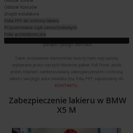
Oddział Sonina
- cała maska
Oddział Rzeszów
- błotniki przód
Znajdź instalatora
- lampy przód
Folia PPF do ochrony lakieru
- słupki A i nadszybie
Przyciemnianie szyb samochodowych
- lusterka + wnęki klamek
Folie architektoniczne
- słupki black piano
- parapet tylnego zderzaka.
Takie zestawienie elementów tworzy nam najczęściej
wybierane przez naszych klientów pakiet Full Front. Jeżeli
jesteś również zainteresowany zabezpieczeniem i ochroną
lakieru swojego auta niewidoczną folią PPF zapraszamy do
KONTAKTU
.
Zabezpieczenie lakieru w BMW
X5 M