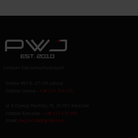
Centrum folii samochodowych
Sonina 493 G, 37-100 Łańcut
Oddział Sonina -
+48 534 704 315
ul. 9 Dywizji Piechoty 79, 35-001 Rzeszów
Oddział Rzeszów -
+48 575 676 005
Email:
pwj.poczta@gmail.com