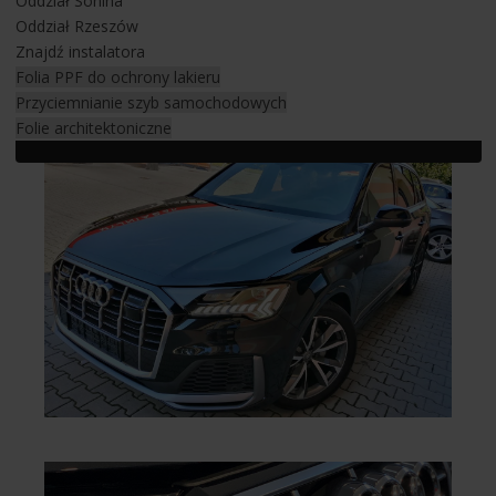
Oddział Sonina
Oddział Rzeszów
Folia do oklejania samochodu
Znajdź instalatora
bezbarwna
Folia PPF do ochrony lakieru
Przyciemnianie szyb samochodowych
Folie architektoniczne