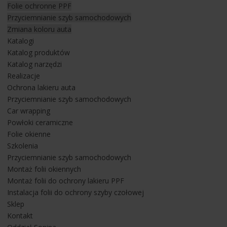
Folie ochronne PPF
ochronna znalazła się na takich elementach jak:
Przyciemnianie szyb samochodowych
- cała maska,
Zmiana koloru auta
- zderzak przód,
Katalogi
- błotniki przód,
Katalog produktów
- lampy przód,
Katalog narzędzi
- słupki A i nadszybie,
Realizacje
- wnęki klamek, lusterka, parapet zderzaka i progi.
Ochrona lakieru auta
Przyciemnianie szyb samochodowych
Do ochrony lakieru w Audi Q7 S-Line zastosowana została
Car wrapping
folia PPF Platinum
z 10 letnią gwarancją właściwościami
Powłoki ceramiczne
hydrofobowymi i samoregeneracją.
Folie okienne
Szkolenia
Przyciemnianie szyb samochodowych
Jesteś zainteresowany jedną z takich usług jak przyciemnianie
Montaż folii okiennych
szyb samochodowych lub zabezpieczenie lakieru folią
Montaż folii do ochrony lakieru PPF
ochronną PPF napisz do nas lub zadzwoń.
Instalacja folii do ochrony szyby czołowej
Zapraszamy do
KONTAKTU
do naszego oddziału w
Sklep
Rzeszowie
Kontakt
na ulicy Paderewskiego 49.