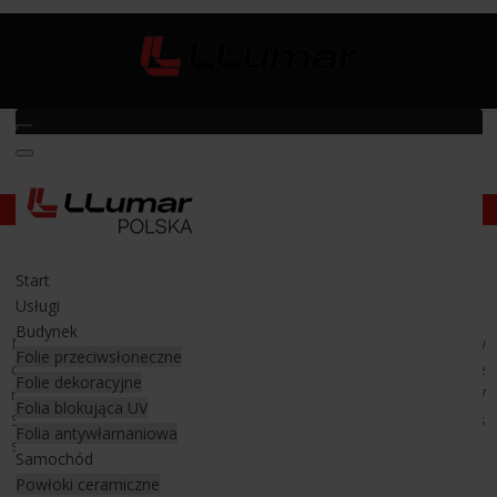
Ochrona lakieru samochodowego
/
Audi Q7 S-line
Audi Q7 S-line
Start
Bezbarwna folia ochronna na auto
Usługi
Budynek
Najnowsze wcielenie Audi Q7 trafiło w nasze skromne progi w
Folie przeciwsłoneczne
celu
zabezpieczenia i ochrony lakieru
poprzez zastosowanie
Folie dekoracyjne
na nim
folii ochronnej typu PPF
. Świadomy właściciel Audi Q7
Folia blokująca UV
Sline z Krosna, zaraz po wyjeździe z salonu, przyjechał do nas
Folia antywłamaniowa
swoim nowym nabytkiem.
Samochód
Powłoki ceramiczne
W Audi Q7 S line zastosowaliśmy pakiet full front folia