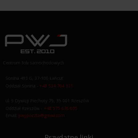
Centrum folii samochodowych
Sonina 493 G, 37-100 Łańcut
Oddział Sonina -
+48 534 704 315
ul. 9 Dywizji Piechoty 79, 35-001 Rzeszów
Oddział Rzeszów -
+48 575 676 005
Email:
pwj.poczta@gmail.com
Przydatne linki