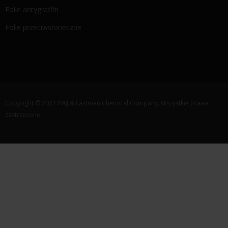
Folie antygraffiti
Folie przeciwsłoneczne
Copyright © 2022 PWJ & Eastman Chemical Company. Wszystkie prawa
zastrzeżone.