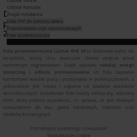
Oddział Sonina
Oddział Rzeszów
Dlaczego warto wybrać folię
Znajdź instalatora
przeciwsłoneczną LLumar RHE
Folia PPF do ochrony lakieru
Przyciemnianie szyb samochodowych
20?
Folie architektoniczne
Folia przeciwsłoneczna LLumar RHE 20
to doskonały wybór dla
wszystkich, którzy chcą skutecznie chronić wnętrza przed
nadmiernym nagrzewaniem. Dzięki wysokiej
redukcji energii
słonecznej i odbiciu promieniowania
UV folia zapewnia
komfortowe warunki pracy i przebywania w pomieszczeniach, a
jednocześnie jest trwała i odporna na działanie warunków
atmosferycznych. Dodatkowo folia tworzy estetyczny, lustrzany
efekt, który podnosi prywatność, co sprawia, że jest idealnym
rozwiązaniem dla biur, galerii handlowych, mieszkań oraz
obiektów komercyjnych.
Potrzebujesz podobnego rozwiązania?
Skontaktuj się z nami!