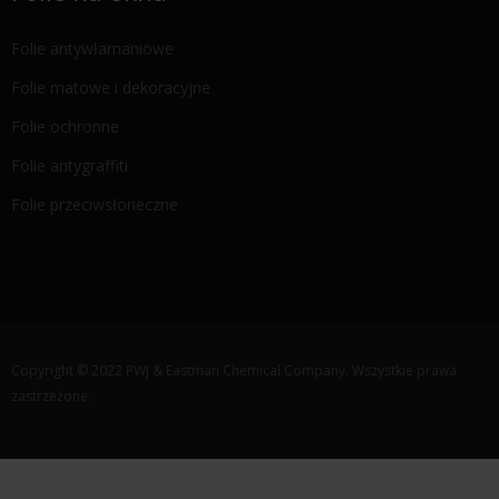
Folie antywłamaniowe
Folie matowe i dekoracyjne
Folie ochronne
Folie antygraffiti
Folie przeciwsłoneczne
Copyright © 2022 PWJ & Eastman Chemical Company. Wszystkie prawa
zastrzeżone.