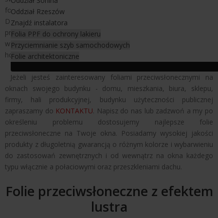
Oddział Sonina
folii wszystkie z założeń inwestora zostały przez nas spełnione.
Oddział Rzeszów
Dzięki dostępności szerokiej palety folii produkty
Znajdź instalatora
przeciwsłoneczne marki LLumar doskonale wpisują się zarówno
Folia PPF do ochrony lakieru
w nowoczesne jak i bardziej zabytkowe aranżacje obiektów
Przyciemnianie szyb samochodowych
hotelowych.
Folie architektoniczne
Jeżeli jesteś zainteresowany foliami przeciwsłonecznymi na
oknach swojego budynku - domu, mieszkania, biura, sklepu,
firmy, hali produkcyjnej, budynku użyteczności publicznej
zapraszamy do
KONTAKTU
. Napisz do nas lub zadzwoń a my po
określeniu problemu dostosujemy najlepsze folie
przeciwsłoneczne na Twoje okna. Posiadamy wysokiej jakości
produkty z długoletnią gwarancją o różnym kolorze i wybarwieniu
do zastosowań zewnętrznych i od wewnątrz na okna każdego
typu włącznie a połaciowymi oraz przeszkleniami dachu.
Folie przeciwsłoneczne z efektem
lustra