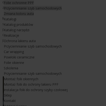
doskonale poradziła sobie z tym problemem. Temperatura
Folie ochronne PPF
została obniżona o kilka stopni (od 5 do 7 stopni C).
Przyciemnianie szyb samochodowych
Zmiana koloru auta
Montaż folii okiennej
w Rzeszowie w tym przypadku był
Katalogi
skomplikowany. Trwał trzy dni i był przeprowadzony ze specjalnie
Katalog produktów
przygotowanej - skręconej konstrukcji. Z uwagi na liczne skosy
Katalog narzędzi
okien/ przeszkleń świetlika, gwarancja na tego typu folie
Realizacje
przeciwsłoneczne wynosi 5 lat.
Ochrona lakieru auta
Przyciemnianie szyb samochodowych
Montaż folii przeciwsłonecznej w
Car wrapping
Powłoki ceramiczne
budynku usługowym Rzeszów
Folie okienne
Szkolenia
Przyciemnianie szyb samochodowych
Montaż folii okiennych
Montaż folii do ochrony lakieru PPF
Instalacja folii do ochrony szyby czołowej
Sklep
Kontakt