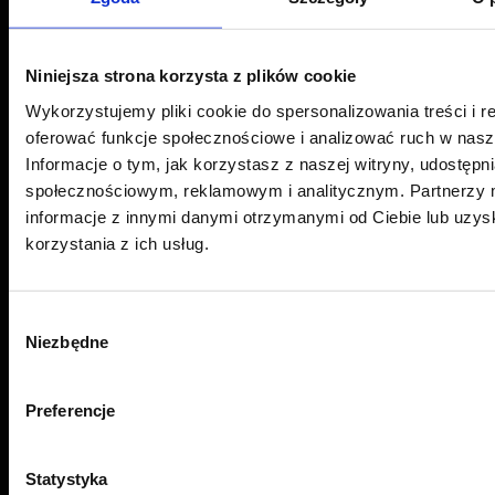
Niniejsza strona korzysta z plików cookie
Wykorzystujemy pliki cookie do spersonalizowania treści i r
Centrum folii samochodowych
oferować funkcje społecznościowe i analizować ruch w nasze
Informacje o tym, jak korzystasz z naszej witryny, udostęp
Sonina 493 G, 37-100 Łańcut
społecznościowym, reklamowym i analitycznym. Partnerzy 
Oddział Sonina -
+48 534 704 315
informacje z innymi danymi otrzymanymi od Ciebie lub uzy
korzystania z ich usług.
ul. 9 Dywizji Piechoty 79, 35-001 Rzeszów
Oddział Rzeszów -
+48 575 676 005
Email:
pwj.poczta@gmail.com
Wybór
Niezbędne
zgody
Przydatne linki
Preferencje
Aktualności
O marce
Statystyka