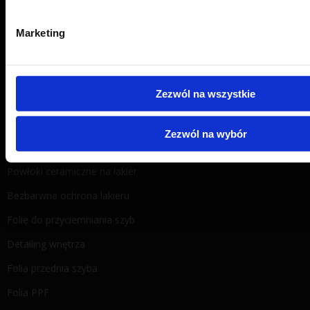
FAQ
Marketing
Instalatorzy folii
Polityka prywatności
Sklep LLumar Polska
Zezwól na wszystkie
Folie na auto
Zezwól na wybór
Powłoki ceramiczne na lakier
Bezbarwna ochrona lakieru
Folie do przyciemniania szyb
Detailing wnętrza
Folia przednia szyba
Folia PPF