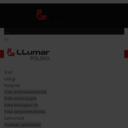
Car wrapping
Car wrapping
Start
Realizacje ze zmiany koloru auta folią
Usługi
Budynek
Zobacz realizacje z zakresu car wrappingu i stylizacji nadwozia
Folie przeciwsłoneczne
wykonanych dla naszych klientów.
Folie dekoracyjne
Personalizacja wyglądu nadwozia przy użyciu najwyższej jakości
Folia blokująca UV
folii marek 3M, Oracal, Avery, Hexies, Inozetek.
Folia antywłamaniowa
Samochód
Powłoki ceramiczne