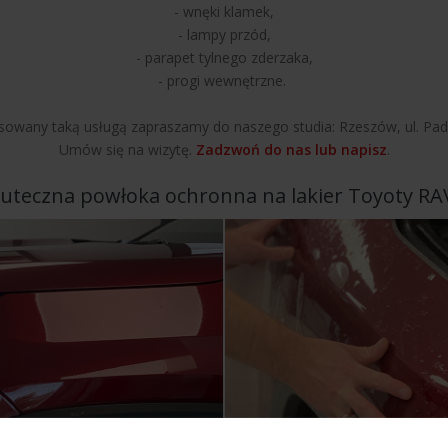
- wnęki klamek,
- lampy przód,
- parapet tylnego zderzaka,
- progi wewnętrzne.
esowany taką usługą zapraszamy do naszego studia: Rzeszów, ul. Pa
Umów się na wizytę.
Zadzwoń do nas lub napisz
.
uteczna powłoka ochronna na lakier Toyoty RA