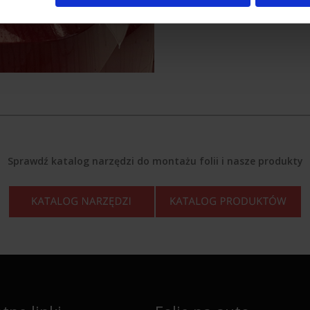
Sprawdź katalog narzędzi do montażu folii i nasze produkty