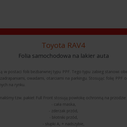
Toyota RAV4
Folia samochodowa na lakier auta
 w postaci folii bezbarwnej typu PPF. Tego typu zabieg stanowi obe
adrapaniami, owadami, otarciami na parkingu. Stosując folię PPF 
nych na rynku.
aliśmy tzw. pakiet Full Front stosują powłokę ochronną na przodzie
- cała maska,
- zderzak przód,
- błotniki przód,
- słupki A,
+ nadszybie,