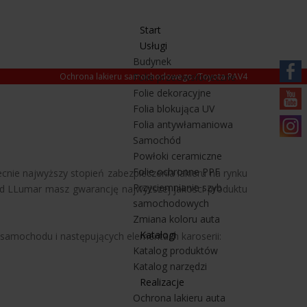
Start
Usługi
Budynek
Ochrona lakieru samochodowego
Folie przeciwsłoneczne
/
Toyota RAV4
Folie dekoracyjne
https:/
Folia blokująca UV
pl.fa
https
Folia antywłamaniowa
Samochód
mqbtz
https
Powłoki ceramiczne
Folie ochronne PPF
cnie najwyższy stopień zabezpieczenia lakieru na rynku
Przyciemnianie szyb
od LLumar masz gwarancję najwyższej jakości produktu
samochodowych
Zmiana koloru auta
Katalogi
 samochodu i następujących elementach karoserii:
Katalog produktów
Katalog narzędzi
Realizacje
Ochrona lakieru auta