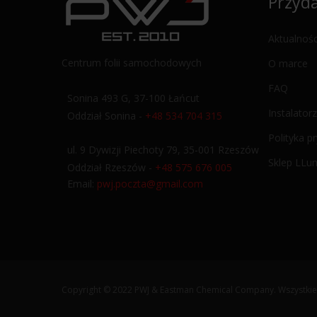
Przyda
Aktualnośc
Centrum folii samochodowych
O marce
FAQ
Sonina 493 G, 37-100 Łańcut
Instalatorz
Oddział Sonina -
+48 534 704 315
Polityka p
ul. 9 Dywizji Piechoty 79, 35-001 Rzeszów
Sklep LLu
Oddział Rzeszów -
+48 575 676 005
Email:
pwj.poczta@gmail.com
Copyright © 2022 PWJ & Eastman Chemical Company. Wszystkie