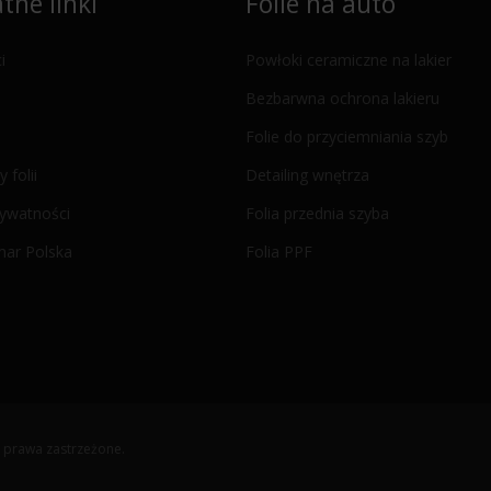
tne linki
Folie na auto
i
Powłoki ceramiczne na lakier
Bezbarwna ochrona lakieru
Folie do przyciemniania szyb
y folii
Detailing wnętrza
rywatności
Folia przednia szyba
mar Polska
Folia PPF
 prawa zastrzeżone.