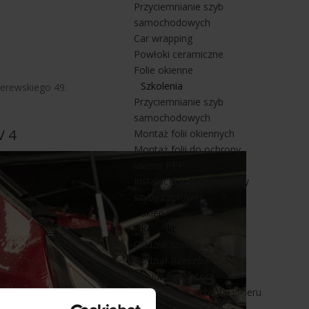
Przyciemnianie szyb
samochodowych
Car wrapping
Powłoki ceramiczne
Folie okienne
Szkolenia
derewskiego 49.
Przyciemnianie szyb
samochodowych
V 4
Montaż folii okiennych
Montaż folii do ochrony
lakieru PPF
Instalacja folii do ochrony
szyby czołowej
Sklep
Kontakt
Oddział Sonina
Oddział Rzeszów
Znajdź instalatora
Folia PPF do ochrony lakieru
Przyciemnianie szyb