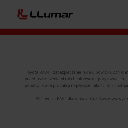
Toyota RAV4 - zabezpieczenie lakieru powłoką ochronną
przed uszkodzeniami mechanicznymi - porysowaniem, z
popartą latami produkcji najwyższej jakości folii dostęp
W Toyocie RAV4 dla właściciela z Rzeszowa wykon