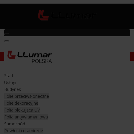
Ochrona lakieru samochodowego
/
Mercedes-Maybach S
Mercedes-Maybach S
Start
Ochrona lakieru auta premium
Usługi
Budynek
Folie przeciwsłoneczne
Do naszego
Centrum Folii Samochodowych w Rzeszowie
Folie dekoracyjne
(ul. 9 Dywizji Piechoty 79) trafił wyjątkowy samochód klasy
Folia blokująca UV
najwyższej,
Mercedes-Maybach S
. Ta luksusowa limuzyna,
Folia antywłamaniowa
będąca symbolem komfortu, elegancji i prestiżu, została
Samochód
poddana kompleksowemu procesowi zabezpieczenia lakieru i
Powłoki ceramiczne
wnętrza, aby zachować swój nieskazitelny wygląd oraz