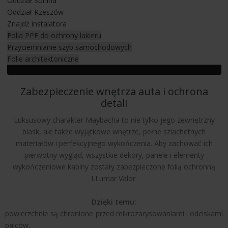
Oddział Sonina
Oddział Rzeszów
Dodatkowo, zintegrowana
powłoka hydrofobowa
sprawia,
Znajdź instalatora
że brud, kurz i woda nie przywierają do powierzchni, co
Folia PPF do ochrony lakieru
znacząco ułatwia codzienną pielęgnację. Efekt? Lustrzany
Przyciemnianie szyb samochodowych
połysk i głębia koloru, która podkreśla elegancką linię
Folie architektoniczne
nadwozia Mercedes-Maybacha.
Zabezpieczenie wnętrza auta i ochrona
detali
Luksusowy charakter Maybacha to nie tylko jego zewnętrzny
blask, ale także wyjątkowe wnętrze, pełne szlachetnych
materiałów i perfekcyjnego wykończenia. Aby zachować ich
pierwotny wygląd, wszystkie dekory, panele i elementy
wykończeniowe kabiny zostały zabezpieczone folią ochronną
LLumar Valor.
Dzięki temu:
powierzchnie są chronione przed mikrozarysowaniami i odciskami
palców,