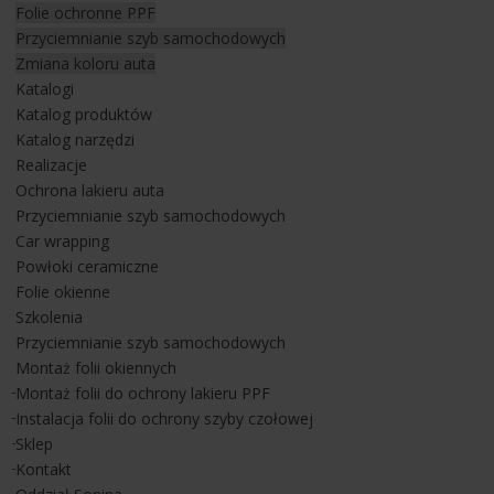
Folie ochronne PPF
wartość na długie lata.
Przyciemnianie szyb samochodowych
Zmiana koloru auta
Pełna ochrona nadwozia folią ochronną
Katalogi
LLumar PPF Valor
Katalog produktów
Cała karoseria Maybacha została pokryta
bezbarwną folią
Katalog narzędzi
ochronną LLumar PPF Valor
, czyli rozwiązaniem klasy
Realizacje
premium, które oferuje maksymalną ochronę i wyjątkowy
Ochrona lakieru auta
efekt wizualny. To
samoregenerująca się folia ochronna
Przyciemnianie szyb samochodowych
nowej generacji, łącząca zalety
powłoki ceramicznej i folii
Car wrapping
PPF
. Dzięki technologii self-healing, drobne zarysowania
Powłoki ceramiczne
znikają pod wpływem ciepła, a powierzchnia lakieru pozostaje
Folie okienne
idealnie gładka i błyszcząca.
Szkolenia
Przyciemnianie szyb samochodowych
Folia LLumar Valor skutecznie chroni lakier przed:
Montaż folii okiennych
- odpryskami kamieni i żwiru,
Montaż folii do ochrony lakieru PPF
- zarysowaniami mechanicznymi,
Instalacja folii do ochrony szyby czołowej
- promieniowaniem UV, solą drogową i owadami,
Sklep
- szkodliwym wpływem czynników atmosferycznych.
Kontakt