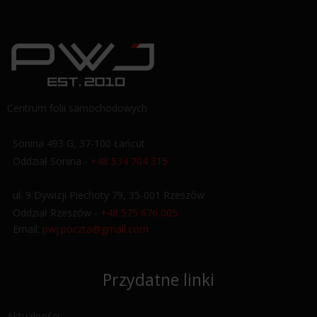
Centrum folii samochodowych
Sonina 493 G, 37-100 Łańcut
Oddział Sonina -
+48 534 704 315
ul. 9 Dywizji Piechoty 79, 35-001 Rzeszów
Oddział Rzeszów -
+48 575 676 005
Email:
pwj.poczta@gmail.com
Przydatne linki
Aktualności