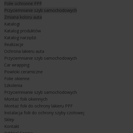
a lakier został odtłuszczony. Została przeprowadzona
Folie ochronne PPF
inspekcja lakieru w celu stwierdzenia ubytków. Następnie
Przyciemnianie szyb samochodowych
został przeprowadzony montaż niewidocznej folii ochronnej
Zmiana koloru auta
na elementach karoserii takich jak:
Katalogi
Katalog produktów
- całej masce przedniej auta,
Katalog narzędzi
- przednim zderzaku,
Realizacje
- przednich błotnikach,
Ochrona lakieru auta
- lampach przednich,
Przyciemnianie szyb samochodowych
- słupkach A,
Car wrapping
- wnękach klamek,
Powłoki ceramiczne
- lusterkach,
Folie okienne
- parapecie zderzaka tylnego.
Szkolenia
Przyciemnianie szyb samochodowych
Jeżeli chcesz wykonać podobne zabezpieczenie swojego auta
Montaż folii okiennych
bezbarwną folią PPF i uzyskać sprawdzoną ochronę lakieru lub
Montaż folii do ochrony lakieru PPF
interesuje Cię przyciemnianie szyb samochodowych
Instalacja folii do ochrony szyby czołowej
zapraszamy do
KONTAKTU
. Napisz do nas lub zadzwoń i
Sklep
umów się na spotkanie w naszym salonie w Rzeszowie ul.
Kontakt
Paderewskiego 49. Sprawdź również nasze realizacje na