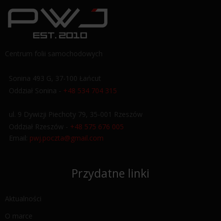
Centrum folii samochodowych
Sonina 493 G, 37-100 Łańcut
Oddział Sonina -
+48 534 704 315
ul. 9 Dywizji Piechoty 79, 35-001 Rzeszów
Oddział Rzeszów -
+48 575 676 005
Email:
pwj.poczta@gmail.com
Przydatne linki
Aktualności
O marce