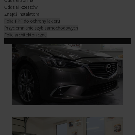
Oddział Sonina
stronie internetowej.
Oddział Rzeszów
Znajdź instalatora
Ochrona lakieru Mazdy 6 folią PPF
Folia PPF do ochrony lakieru
Przyciemnianie szyb samochodowych
Folie architektoniczne