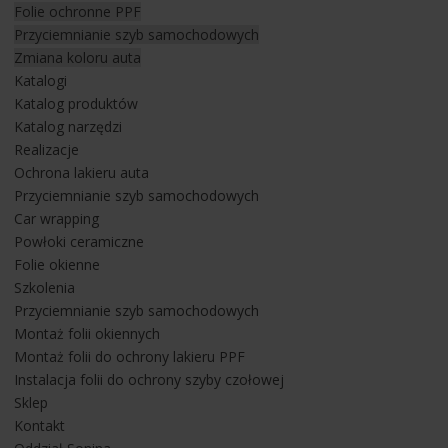
Folie ochronne PPF
nadwozia jak:
Przyciemnianie szyb samochodowych
- cała przednia maska,
Zmiana koloru auta
- błotniki przód,
Katalogi
- zderzak przód,
Katalog produktów
- komplet drzwi,
Katalog narzędzi
- dach/ ćwiartki,
Realizacje
- klapa bagażnika tył,
Ochrona lakieru auta
- zderzak tył,
Przyciemnianie szyb samochodowych
- elementy wnętrza auta w tym wyświetlacze.
Car wrapping
Powłoki ceramiczne
Do ochrony lakieru hybrydowego auta Lexusa LS 500h
Folie okienne
zastosowano
folie ochronną PPF Platinum o grubości 190
Szkolenia
mikronów z 10 letnią gwarancją
. Folia posiada właściwości
Przyciemnianie szyb samochodowych
samonaprawcze tzn. drobne rysy powstałe na jej powierzchni
Montaż folii okiennych
są w stanie zabliźnić się pod wpływem temperatury. Dzięki
Montaż folii do ochrony lakieru PPF
swojej grubości folia świetnie zabezpiecza lakier przed
Instalacja folii do ochrony szyby czołowej
obiciami i otarciami w trakcie codziennej eksploatacji
Sklep
samochodu.
Kontakt