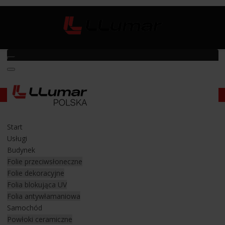
Ochrona lakieru samochodowego
/
Lexus LS 500 h
Lexus LS 500 h
Start
Zabezpieczenie lakieru w aucie folią
Usługi
samochodową
Budynek
Folie przeciwsłoneczne
Folie dekoracyjne
Najbardziej ekskluzywny sedan marki Lexus model LS 500h
Folia blokująca UV
hybrydowy z Rzeszowa przybył do nas na całościowe
Folia antywłamaniowa
zabezpieczenie lakieru folią bezbarwną typu PPF. W naszym
Samochód
oddziale w Rzeszowie przeprowadziliśmy w hybrydzie
Powłoki ceramiczne
instalację folii bezbarwnej typu PPF na takich elementach