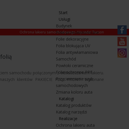
Start
Usługi
Budynek
Ochrona lakieru samochodowego
Folie przeciwsłoneczne
/
Hyundai Tucson
Folie dekoracyjne
https:/
Folia blokująca UV
pl.fa
https
Folia antywłamaniowa
olią
Samochód
mqbtz
https
Powłoki ceramiczne
Folie ochronne PPF
ciem samochodu połączonym z odtłuszczaniem lakieru.
Przyciemnianie szyb
z naszych klientów PAKIECIE FULL FRONT. Wykonane
samochodowych
Zmiana koloru auta
Katalogi
Katalog produktów
Katalog narzędzi
Realizacje
Ochrona lakieru auta