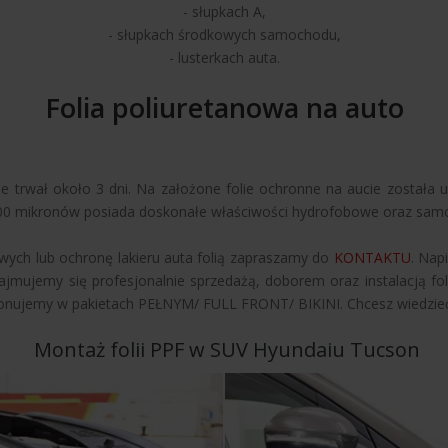
- słupkach A,
- słupkach środkowych samochodu,
- lusterkach auta.
Folia poliuretanowa na auto
e trwał około 3 dni. Na założone folie ochronne na aucie została 
 200 mikronów posiada doskonałe właściwości hydrofobowe oraz sam
wych lub ochronę lakieru auta folią zapraszamy do
KONTAKTU
. Nap
ajmujemy się profesjonalnie sprzedażą, doborem oraz instalacją fo
konujemy w pakietach PEŁNYM/ FULL FRONT/ BIKINI. Chcesz wiedzieć j
Montaż folii PPF w SUV Hyundaiu Tucson