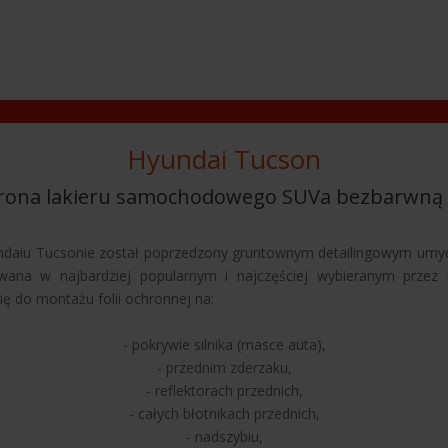
Hyundai Tucson
rona lakieru samochodowego SUVa bezbarwną f
yundaiu Tucsonie został poprzedzony gruntownym detailingowym umy
wana w najbardziej popularnym i najczęściej wybieranym prze
 do montażu folii ochronnej na:
- pokrywie silnika (masce auta),
- przednim zderzaku,
- reflektorach przednich,
- całych błotnikach przednich,
- nadszybiu,