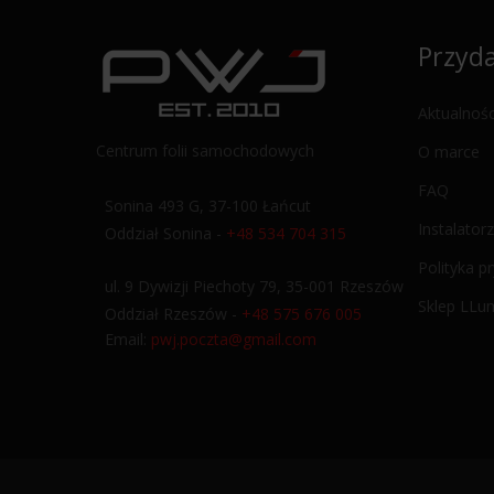
Przyda
Aktualnośc
Centrum folii samochodowych
O marce
FAQ
Sonina 493 G, 37-100 Łańcut
Instalatorz
Oddział Sonina -
+48 534 704 315
Polityka p
ul. 9 Dywizji Piechoty 79, 35-001 Rzeszów
Sklep LLu
Oddział Rzeszów -
+48 575 676 005
Email:
pwj.poczta@gmail.com