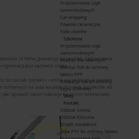
Przyciemnianie szyb
samochodowych
Car wrapping
Powłoki ceramiczne
Folie okienne
Szkolenia
Przyciemnianie szyb
samochodowych
udzielona 10 letnia gwarancja na produkt. Zastosowana
Montaż folii okiennych
oregeneracji pod wpływem ciepła.
Montaż folii do ochrony
lakieru PPF
isz do nas lub zadzwoń i umów się na wizytę w naszym
Instalacja folii do ochrony
lii ochronnych na auta wszystkich marek niezależnie od
szyby czołowej
ak? Sprawdź nasze realizacje na stronie internetowej.
Sklep
Kontakt
Oddział Sonina
Oddział Rzeszów
Znajdź instalatora
Folia PPF do ochrony lakieru
Przyciemnianie szyb