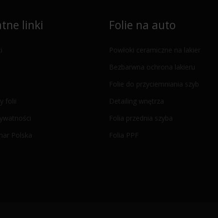
tne linki
Folie na auto
i
Powłoki ceramiczne na lakier
Bezbarwna ochrona lakieru
Folie do przyciemniania szyb
y folii
Detailing wnętrza
rywatności
Folia przednia szyba
mar Polska
Folia PPF