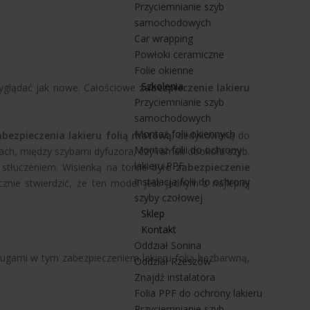
Przyciemnianie szyb
samochodowych
Car wrapping
Powłoki ceramiczne
Folie okienne
Szkolenia
wyglądać jak nowe. Całościowe
zabezpieczenie lakieru
Przyciemnianie szyb
samochodowych
Montaż folii okiennych
abezpieczenia lakieru folią matową
, dedykowaną do
Montaż folii do ochrony
ach, między szybami dyfuzora, czy ramek dookoła szyb.
lakieru PPF
 stłuczeniem. Wisienką na torcie było
zabezpieczenie
Instalacja folii do ochrony
nie stwierdzić, że ten model jest jednym z najlepiej
szyby czołowej
M
Sklep
Kontakt
Oddział Sonina
sługami w tym zabezpieczeniem lakieru folią bezbarwną,
Oddział Rzeszów
Znajdź instalatora
Folia PPF do ochrony lakieru
Przyciemnianie szyb