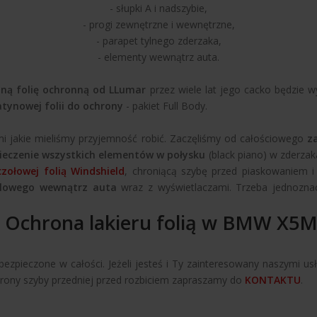
- słupki A i nadszybie,
- progi zewnętrzne i wewnętrzne,
- parapet tylnego zderzaka,
- elementy wewnątrz auta.
ą folię ochronną od LLumar
przez wiele lat jego cacko będzie 
atynowej folii do ochrony
- pakiet Full Body.
ymi jakie mieliśmy przyjemność robić. Zaczęliśmy od całościowego
z
ieczenie wszystkich elementów w połysku
(black piano) w zderzak
zołowej folią Windshield
, chroniącą szybę przed piaskowaniem i
glowego wewnątrz auta
wraz z wyświetlaczami. Trzeba jednoznacz
Ochrona lakieru folią w BMW X5
abezpieczone w całości. Jeżeli jesteś i Ty zainteresowany naszymi u
rony szyby przedniej przed rozbiciem zapraszamy do
KONTAKTU
.