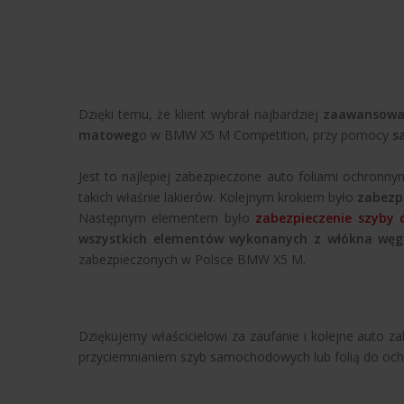
Dzięki temu, że klient wybrał najbardziej
zaawansowan
matoweg
o w BMW X5 M Competition, przy pomocy
s
Jest to najlepiej zabezpieczone auto foliami ochronn
takich właśnie lakierów. Kolejnym krokiem było
zabezp
Następnym elementem było
zabezpieczenie szyby c
wszystkich elementów wykonanych z włókna wę
zabezpieczonych w Polsce BMW X5 M.
Dziękujemy właścicielowi za zaufanie i kolejne auto z
przyciemnianiem szyb samochodowych lub folią do och