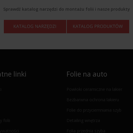
Sprawdź katalog narzędzi do montażu folii i nasze produkty
tne linki
Folie na auto
i
Powłoki ceramiczne na lakier
Bezbarwna ochrona lakieru
Folie do przyciemniania szyb
y folii
Detailing wnętrza
rywatności
Folia przednia szyba