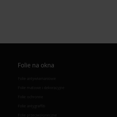
Folie na okna
Folie antywłamaniowe
Folie matowe i dekoracyjne
Folie ochronne
Folie antygraffiti
Folie przeciwsłoneczne