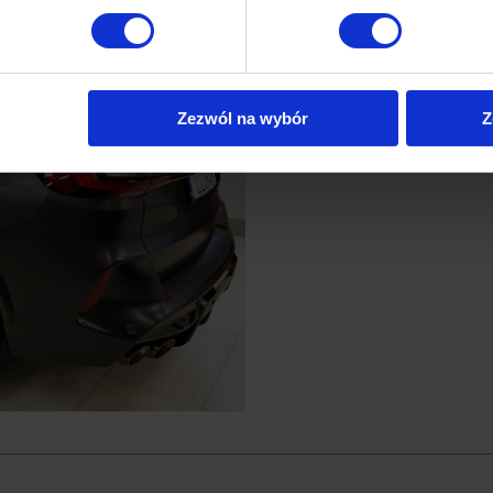
Zezwól na wybór
Z