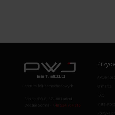
Przyda
Aktualnośc
Centrum folii samochodowych
O marce
FAQ
Sonina 493 G, 37-100 Łańcut
Instalatorz
Oddział Sonina -
+48 534 704 315
Polityka p