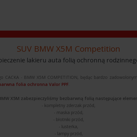
SUV BMW X5M Competition
ieczenie lakieru auta folią ochronną rodzinne
jnego CACKA - BMW X5M COMPETITION, będąc bardzo zadowolonym z 
arwna folia ochronna Valor PPF
.
BMW X5M zabezpieczyliśmy bezbarwną folią następujące elemen
- kompletny zderzak przód,
- maska przód,
- błotniki przód,
- lusterka,
- lampy przód,