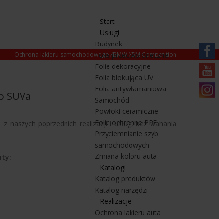
Start
Usługi
Budynek
Ochrona lakieru samochodowego
Folie przeciwsłoneczne
/
BMW X5M Competition
Folie dekoracyjne
https:/
Folia blokująca UV
pl.fa
https
Folia antywłamaniowa
go SUVa
Samochód
mqbtz
https
Powłoki ceramiczne
Folie ochronne PPF
naszych poprzednich realizacji i usług, bez wahania
Przyciemnianie szyb
samochodowych
Zmiana koloru auta
ty:
Katalogi
Katalog produktów
Katalog narzędzi
Realizacje
Ochrona lakieru auta