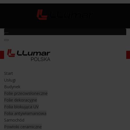
Ochrona lakieru samochodowego
/
BMW M240i
BMW M240i
Start
Ochronna lakieru BMW M240i najlepszą
Usługi
folią PPF VALOR
Budynek
Folie przeciwsłoneczne
Folie dekoracyjne
Ten najnowszy model sportowego BMW serii 2, w
Folia blokująca UV
najmocniejszym obecnie wydaniu M240i, zaraz po wyjeździe z
Folia antywłamaniowa
salonu BMW dotarł do nas na
zabezpieczenie lakieru folią
Samochód
ochronną typu PPF
. Bardzo rozsądny i świadomy właściciel
Powłoki ceramiczne
auta nie chciał zwlekać i wybrał najbardziej odpowiedni