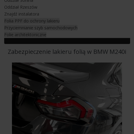
Oddział Sonina
Oddział Rzeszów
Znajdź instalatora
Jesteś zainteresowany ochroną lakieru na aucie lub
Folia PPF do ochrony lakieru
przyciemnianiem szyb samochodowych?
Przyciemnianie szyb samochodowych
Zapraszamy do
KONTAKTU
.
Folie architektoniczne
Zabezpieczenie lakieru folią w BMW M240i