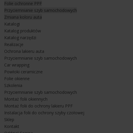
Folie ochronne PPF
moment na zabezpieczenie swojego samochodu, czyli
Przyciemnianie szyb samochodowych
moment, gdy auto jest nowe, a powłoka lakiernicza w jak
Zmiana koloru auta
najlepszym stanie bez uszkodzeń.
Katalogi
Katalog produktów
Dla wielu klientów wykonujemy usługę ochrony lakieru folią
Katalog narzędzi
PPF jeszcze przed odebraniem auta z salonu. Dzięki takiej
Realizacje
usłudze klient odbierający auto ma już je perfekcyjnie
Ochrona lakieru auta
zabezpieczone od pierwszej jazdy. Nasz niezwykle
Przyciemnianie szyb samochodowych
doświadczony zespół specjalistów instalatorów od folii jest
Car wrapping
wstanie zabezpieczyć każde auto w sposób perfekcyjny.
Powłoki ceramiczne
Folie okienne
BMW M240i zostało w całości zabezpieczone najbardziej
Szkolenia
zaawansowaną
folią poliuretanową
, czyli bezbarwną
folią
Przyciemnianie szyb samochodowych
ochronną VALOR
z 12 letnią gwarancją producenta.
Montaż folii okiennych
Dodatkowo na felgi trafiła dedykowana
powłoka ceramiczna
.
Montaż folii do ochrony lakieru PPF
Z kolei na tapicerkę skórzaną trafiła
dedykowana odżywka
Instalacja folii do ochrony szyby czołowej
do skór
. Dzięki szeregowi tych zabiegów BMW M240i będzie
Sklep
cieszyć oko właściciela nieskazitelnym wyglądem. Realizacja
Kontakt
została wykonana przez nasz rzeszowski oddział.