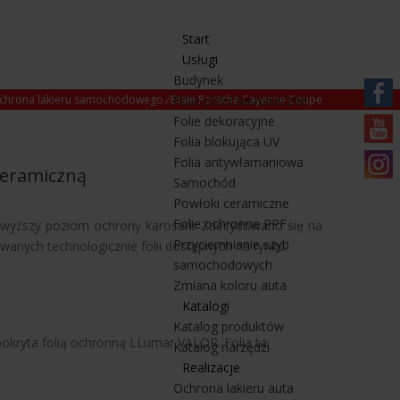
Start
Usługi
Budynek
chrona lakieru samochodowego
/
Białe Porsche Cayenne Coupe
Folie przeciwsłoneczne
Folie dekoracyjne
https:/
Folia blokująca UV
pl.fa
https
Folia antywłamaniowa
ceramiczną
Samochód
mqbtz
https
Powłoki ceramiczne
Folie ochronne PPF
najwyższy poziom ochrony karoserii. Zdecydowano się na
Przyciemnianie szyb
anych technologicznie folii dostępnych na rynku.
samochodowych
Zmiana koloru auta
Katalogi
Katalog produktów
pokryta folią ochronną LLumar VALOR. Folia ta:
Katalog narzędzi
Realizacje
Ochrona lakieru auta