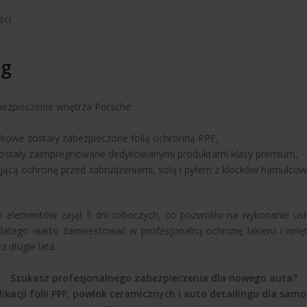
ści.
lg
bezpieczenie wnętrza Porsche:
ykowe zostały zabezpieczone folią ochronną PPF,
 zostały zaimpregnowane dedykowanymi produktami klasy premium,
ającą ochronę przed zabrudzeniami, solą i pyłem z klocków hamulcow
ałych elementów zajął 5 dni roboczych, co pozwoliło na wykonanie u
 dlatego warto zainwestować w profesjonalną ochronę lakieru i wnę
 długie lata.
Szukasz profesjonalnego zabezpieczenia dla nowego auta?
likacji folii PPF, powłok ceramicznych i auto detailingu dla s