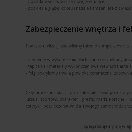
- posiada właściwości samoregenerujące,
- podkreśla głębię koloru i nadaje karoserii efekt świeżo
Zabezpieczenie wnętrza i fe
Podczas realizacji zadbaliśmy także o kompleksowe za
- elementy w wykończeniu black piano oraz ekrany dot
- tapicerka i materiały wykończeniowe wewnątrz auta
- felgi pokryliśmy trwałą powłoką ceramiczną, zapewni
Cały proces instalacji folii i zabezpieczenia pozost
luksus, sportowy charakter i prestiż marki Porsche –
estetyki i bezpieczeństwa dla Twojego samochodu przez
Specjalizujemy się w ap