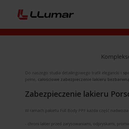
Komplekso
Do naszego studia detailingowego trafił elegancki i
sp
pełne,
całościowe zabezpieczenie lakieru bezbarwn
Zabezpieczenie lakieru Por
W ramach pakietu Full Body PPF każda część nadwozia – 
- chroni lakier przed zarysowaniami, odpryskami, pro