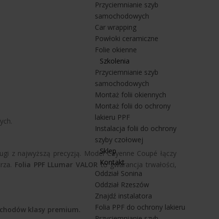
Przyciemnianie szyb
samochodowych
Car wrapping
Powłoki ceramiczne
Folie okienne
Szkolenia
Przyciemnianie szyb
samochodowych
Montaż folii okiennych
Montaż folii do ochrony
lakieru PPF
ych.
Instalacja folii do ochrony
szyby czołowej
Sklep
sługi z najwyższą precyzją. Model Cayenne Coupé łączy
Kontakt
trza.
Folia PPF LLumar VALOR
to gwarancja trwałości,
Oddział Sonina
Oddział Rzeszów
Znajdź instalatora
Folia PPF do ochrony lakieru
amochodów klasy premium.
Przyciemnianie szyb