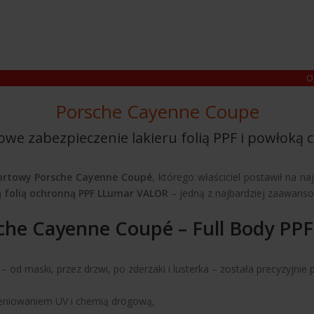
O
Porsche Cayenne Coupe
we zabezpieczenie lakieru folią PPF i powłoką 
ortowy Porsche Cayenne Coupé
, którego właściciel postawił na 
ą folią ochronną PPF LLumar VALOR
– jedną z najbardziej zaawansow
sche Cayenne Coupé – Full Body PPF
od maski, przez drzwi, po zderzaki i lusterka – została precyzyjnie 
mieniowaniem UV i chemią drogową,