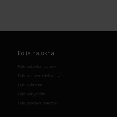
Folie na okna
Folie antywłamaniowe
Folie matowe i dekoracyjne
Folie ochronne
Folie antygraffiti
Folie przeciwsłoneczne