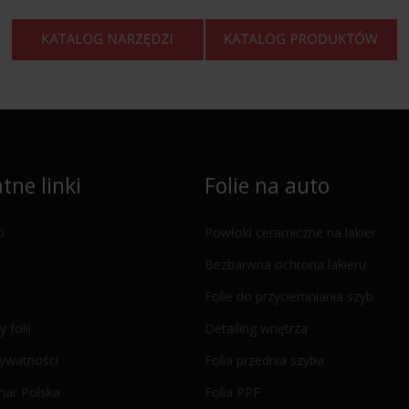
tne linki
Folie na auto
i
Powłoki ceramiczne na lakier
Bezbarwna ochrona lakieru
Folie do przyciemniania szyb
y folii
Detailing wnętrza
rywatności
Folia przednia szyba
mar Polska
Folia PPF