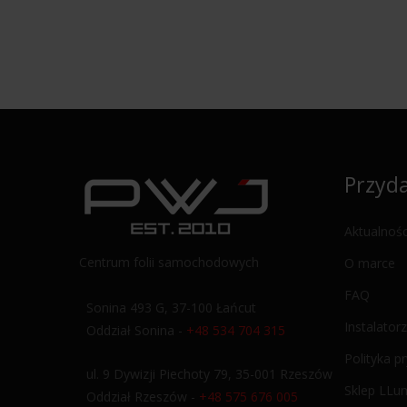
Przyda
Aktualnośc
Centrum folii samochodowych
O marce
FAQ
Sonina 493 G, 37-100 Łańcut
Instalatorz
Oddział Sonina -
+48 534 704 315
Polityka p
ul. 9 Dywizji Piechoty 79, 35-001 Rzeszów
Sklep LLu
Oddział Rzeszów -
+48 575 676 005