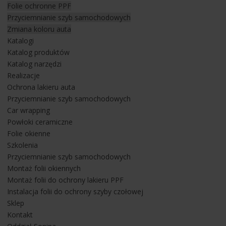
Folie ochronne PPF
- zderzak przód
Przyciemnianie szyb samochodowych
- lampy przód
Zmiana koloru auta
- maska przednia
Katalogi
- część błotników
Katalog produktów
- słupki aa
Katalog narzędzi
- nadszybie
Realizacje
- lusterka
Ochrona lakieru auta
- wnęki klamek
Przyciemnianie szyb samochodowych
- parapet tylnego zderzaka
Car wrapping
- progi wewnętrzne
Powłoki ceramiczne
Folie okienne
Zastosowana
folia ochronna PPF w wersji Platinum Gloss
do
Szkolenia
zabezpieczenia tego kombi po profesjonalnej aplikacji przez
Przyciemnianie szyb samochodowych
naszych instalatorów jest niezauważalna gołym okiem i ciężko
Montaż folii okiennych
odróżnić w nim element oklejony od niezabezpieczonego folią
Montaż folii do ochrony lakieru PPF
PPF. To charakteryzuje właściwie przeprowadzony montaż
Instalacja folii do ochrony szyby czołowej
folii ochronnej na aucie.
Sklep
Kontakt
Jeżeli jesteś zainteresowany zabezpieczeniem lakieru auta