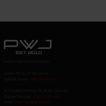
Centrum folii samochodowych
Sonina 493 G, 37-100 Łańcut
Oddział Sonina -
+48 534 704 315
ul. 9 Dywizji Piechoty 79, 35-001 Rzeszów
Oddział Rzeszów -
+48 575 676 005
Email:
pwj.poczta@gmail.com