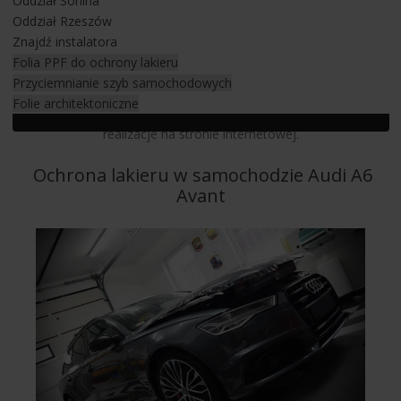
Oddział Sonina
niewidoczną folią ochronną typu PPF lub chcesz zlecić
Oddział Rzeszów
przyciemnianie szyb samochodowych zapraszamy do
Znajdź instalatora
KONTAKTU
. W naszej ofercie znajdują się najlepsze folie
Folia PPF do ochrony lakieru
samochodowe na rynku firmy LLumar. Wykonujemy ich
Przyciemnianie szyb samochodowych
montaż i instalacje na autach wszystkich marek niezależnie od
Folie architektoniczne
modelu i typu nadwozia. Chcesz wiedzieć jak? Sprawdź nasze
realizacje na stronie internetowej.
Ochrona lakieru w samochodzie Audi A6
Avant