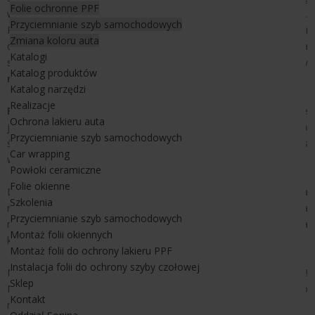
Folie ochronne PPF
wszędzie tam gdzie efekt lustra na szybach nie jest pożądany.
Przyciemnianie szyb samochodowych
Produkty tej gamy są zdecydowanie bardziej stonowane i
Zmiana koloru auta
dyskretne. Jedna z folii tej serii NHE 20 po zainstalowaniu na
Katalogi
szybie nadaje jej ładny grafitowy kolor doskonale wpisując się w
Katalog produktów
nowoczesną architekturę budynków
.
Katalog narzędzi
Realizacje
Folie neutralne
są nieco mniej skuteczne jak folie lustrzane
Ochrona lakieru auta
jednak w odróżnieniu do nich wpuszczają do pomieszczeń
Przyciemnianie szyb samochodowych
światło o ciepłej barwie, co dla osób pracujących przez długi czas
Car wrapping
w jednym miejscu ma bardzo duże znaczenie.
Powłoki ceramiczne
Folie okienne
Dodatkowym atutem jakie mają te folie okienne jest wysoka
Szkolenia
redukcja tzw. "glerów", czyli odblasków powstających na
Przyciemnianie szyb samochodowych
monitorach i wyświetlaczach. Ich redukcja znacząco poprawia
Montaż folii okiennych
komfort pracy na komputerach.
Montaż folii do ochrony lakieru PPF
Instalacja folii do ochrony szyby czołowej
Neutralne
folie na okno
naklejane są od zewnętrznej ich strony!
Sklep
Neutralne folie na szyby przeciwsłoneczne cechują się bardzo
Kontakt
niskim refleksem dlatego są określane jako folie neutralne.