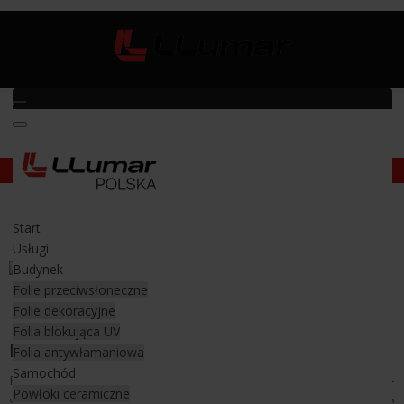
Folia neutralna
Folia neutralna przeciwsłoneczna
Start
Przeciwsłoneczna folia na okna
Usługi
Budynek
Folie przeciwsłoneczne
Neutralna folia przecisłoneczna
Folie dekoracyjne
Folia blokująca UV
Dobra folia okienna
Folia antywłamaniowa
Samochód
Folie przeciwsłoneczne dzielą się na folie lustrzane, spektralno-
Powłoki ceramiczne
selektywne i neutralne. Te ostatnie doskonale spisują się