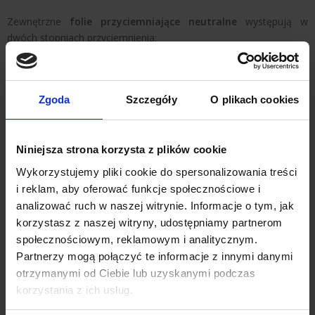
Zewnętrzne
folie przyciemniające neutralne
występują w
dwóch stopniach przyciemnienia:
- 20% przepuszczalności światła
- 35% przepuszczalności światła
Zgoda
Szczegóły
O plikach cookies
W przypadku większych zamówień dla naszych klientów
przygotowujemy testy folii okiennych przeciwsłonecznych w celu
wybrania tej najbardziej odpowiedniej. Oklejamy kilka okien folią z
Niniejsza strona korzysta z plików cookie
różnym przyciemnieniem, a po wyborze tej odpowiedniej
realizujemy zlecenie oklejania szyb na oknach pozostałych w
Wykorzystujemy pliki cookie do spersonalizowania treści
danym budynku.
i reklam, aby oferować funkcje społecznościowe i
analizować ruch w naszej witrynie. Informacje o tym, jak
Gwarancja na folie neutralne wynosi 10 lat w przypadku montażu
korzystasz z naszej witryny, udostępniamy partnerom
pionowego. W stosunku do tych okien (okna dachowe) gdzie folia
społecznościowym, reklamowym i analitycznym.
jest montowana po skosie gwarancja na folię jest udzielana na
Partnerzy mogą połączyć te informacje z innymi danymi
okres 5 lat. Folie na okna tej serii znalazły zastosowanie na wielu
otrzymanymi od Ciebie lub uzyskanymi podczas
obiektach. Zapraszamy do naszej galerii.
korzystania z ich usług.
Folia przeciwsłoneczna - Folie