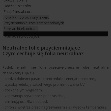
Oddział Sonina
Oddział Rzeszów
Znajdują one swoje zastosowanie na:
Znajdź instalatora
- oknach i świetlikach dachowych,
Folia PPF do ochrony lakieru
- szklanych elewacjach,
Przyciemnianie szyb samochodowych
- wszystkich szybach i oknach budowlanych.,
Folie architektoniczne
- oranżeriach i ogrodach zimowych,
- klatkach schodowych.
Neutralne folie przyciemniające
Czym cechuje się folia neutralna?
Podobnie jak inne folie przeciwsłoneczne folie neutralne
charakteryzują się:
- bardzo dobrymi parametrami redukcji energii słonecznej,
- wysoką redukcją szkodliwego promieniowania UV,
- doskonałym wyglądem,
- zapewniają prywatność podczas dnia,
- eliminują uciążliwe odblaski,
- chronią wnętrze przed nagrzewaniem się i wysoką temperaturą.