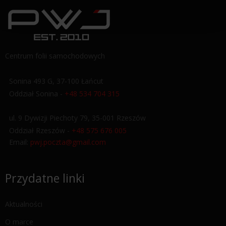
Centrum folii samochodowych
Sonina 493 G, 37-100 Łańcut
Oddział Sonina -
+48 534 704 315
ul. 9 Dywizji Piechoty 79, 35-001 Rzeszów
Oddział Rzeszów -
+48 575 676 005
Email:
pwj.poczta@gmail.com
Przydatne linki
Aktualności
O marce