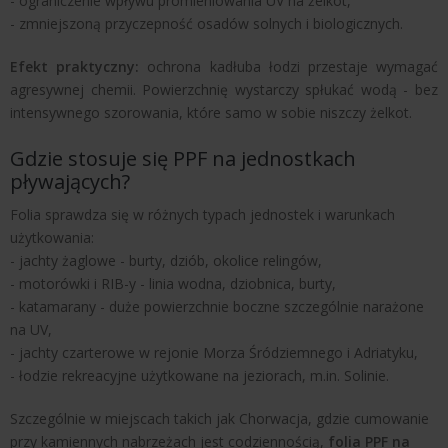
- ograniczenie wpływu promieniowania UV na żelkot,
- zmniejszoną przyczepność osadów solnych i biologicznych.
Efekt praktyczny:
ochrona kadłuba łodzi przestaje wymagać
agresywnej chemii. Powierzchnię wystarczy spłukać wodą - bez
intensywnego szorowania, które samo w sobie niszczy żelkot.
Gdzie stosuje się PPF na jednostkach
pływających?
Folia sprawdza się w różnych typach jednostek i warunkach
użytkowania:
- jachty żaglowe - burty, dziób, okolice relingów,
- motorówki i RIB-y - linia wodna, dziobnica, burty,
- katamarany - duże powierzchnie boczne szczególnie narażone
na UV,
- jachty czarterowe w rejonie Morza Śródziemnego i Adriatyku,
- łodzie rekreacyjne użytkowane na jeziorach, m.in. Solinie.
Szczególnie w miejscach takich jak Chorwacja, gdzie cumowanie
przy kamiennych nabrzeżach jest codziennością,
folia PPF na