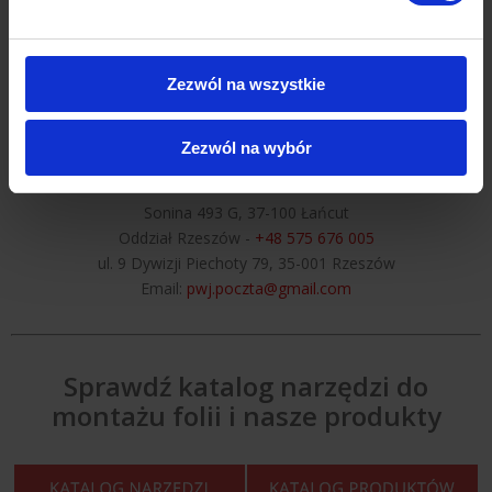
solą, promieniowaniem UV i uszkodzeniami mechanicznymi.
Dobrze wykonana aplikacja sprawia, że ochrona kadłuba staje się
niemal bezobsługowa - zarówno w intensywnym użytkowaniu na
Zezwól na wszystkie
jeziorach, jak i w trudnych warunkach morskich.
Zezwól na wybór
Centrum Folii Samochodowych
Oddział Sonina -
+48 534 704 315
Sonina 493 G, 37-100 Łańcut
Oddział Rzeszów -
+48 575 676 005
ul. 9 Dywizji Piechoty 79, 35-001 Rzeszów
Email:
pwj.poczta@gmail.com
Sprawdź katalog narzędzi do
montażu folii i nasze produkty