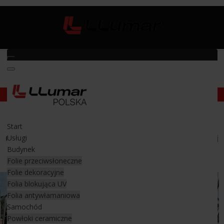
Folia PPF na kadłub łodzi i jacht
Folia PPF na kadłubie łodzi
Start
Ochrona jachtu przed solą morską, osadami i
Usługi
zarysowaniami
Budynek
Folie przeciwsłoneczne
Folie dekoracyjne
Folia blokująca UV
Folia antywłamaniowa
Samochód
Powłoki ceramiczne