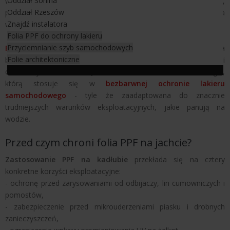
Oddział Sonina
wodna, rufa i burty - regularnie ocierające się o odbijacze,
Oddział Rzeszów
pomosty i inne jednostki - mogą po jednym sezonie wyglądać na
Znajdź instalatora
wyraźnie zużyte, nawet na stosunkowo nowej łodzi.
Folia PPF do ochrony lakieru
Przyciemnianie szyb samochodowych
Folia PPF
(Paint Protection Film) to elastyczna, transparentna
Folie architektoniczne
bariera, która przejmuje większość obciążeń mechanicznych i
chemicznych zanim dotrą do żelkotu. To ta sama technologia,
którą stosuje się w
bezbarwnej ochronie lakieru
samochodowego
- tyle że zaadaptowana do znacznie
trudniejszych warunków eksploatacyjnych, jakie panują na
wodzie.
Przed czym chroni folia PPF na jachcie?
Zastosowanie PPF na kadłubie
przekłada się na cztery
konkretne korzyści eksploatacyjne:
- ochronę przed zarysowaniami od odbijaczy, lin cumowniczych i
pomostów,
- zabezpieczenie przed mikrouderzeniami piasku i drobnych
zanieczyszczeń,