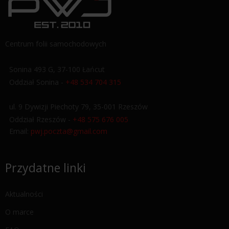
Centrum folii samochodowych
Sonina 493 G, 37-100 Łańcut
Oddział Sonina -
+48 534 704 315
ul. 9 Dywizji Piechoty 79, 35-001 Rzeszów
Oddział Rzeszów -
+48 575 676 005
Email:
pwj.poczta@gmail.com
Przydatne linki
Aktualności
O marce