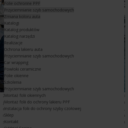
Folie ochronne PPF
Przyciemnianie szyb samochodowych
Zmiana koloru auta
Katalogi
Katalog produktów
Katalog narzędzi
Realizacje
Ochrona lakieru auta
Przyciemnianie szyb samochodowych
Car wrapping
Powłoki ceramiczne
Folie okienne
Szkolenia
Przyciemnianie szyb samochodowych
Montaż folii okiennych
Żelkot, którym wykańczana jest większość kadłubów łodzi i
Montaż folii do ochrony lakieru PPF
jachtów, jest materiałem trwałym, ale tylko do czasu. Stała
Instalacja folii do ochrony szyby czołowej
ekspozycja na promieniowanie UV powoduje jego utlenianie,
Sklep
matowienie i żółknięcie. W wodzie morskiej proces przyspiesza
Kontakt
sól i osady organiczne wnikające w strukturę powierzchni. Linia