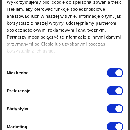
Wykorzystujemy pliki cookie do spersonalizowania treści
W regionie Podkarpacia rośnie zainteresowanie kompleksową
ochroną i pielęgnacją łodzi przed sezonem - usługą określaną
i reklam, aby oferować funkcje społecznościowe i
jako detailing wodny. Folia PPF pełni w tym procesie rolę warstwy
analizować ruch w naszej witrynie. Informacje o tym, jak
bazowej: nakładana jest na czysty, zdekontaminowany żelkot i
korzystasz z naszej witryny, udostępniamy partnerom
stanowi fundament ochrony na kolejne sezony.
społecznościowym, reklamowym i analitycznym.
Optymalnym uzupełnieniem aplikacji PPF są
powłoki
Partnerzy mogą połączyć te informacje z innymi danymi
ceramiczne
, które nakładane bezpośrednio na folię wzmacniają
otrzymanymi od Ciebie lub uzyskanymi podczas
efekt hydrofobowy i ułatwiają utrzymanie czystości kadłuba przez
korzystania z ich usług.
cały sezon. Połączenie PPF z ceramiką to dziś najtrwalszy
dostępny system ochrony powierzchni - zarówno w motoryzacji,
Wybór
jak i na wodzie.
Niezbędne
zgody
Detailing wodny Podkarpacie
- zabezpieczenie linii wodnej
Preferencje
jachtu
Statystyka
Folia PPF na kadłubie łodzi
to przede wszystkim praktyczna
ochrona przed trzema głównymi czynnikami degradacji żelkotu:
Marketing