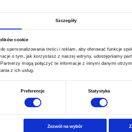
adem Blue Max sprawi, że nie
ymi rogami na kształt trapezu.
Szczegóły
to:
 plików cookie
do spersonalizowania treści i reklam, aby oferować funkcje sp
ormacje o tym, jak korzystasz z naszej witryny, udostępniamy p
 temat firmy LLumar, jednego z największych producentów wysokiej ja
Partnerzy mogą połączyć te informacje z innymi danymi otrzym
 gotowy zobaczyć świat w całkiem nowym świetle, to pokażemy Ci nasz
nia z ich usług.
Dowiedz się więcej!
Preferencje
Statystyka
Zezwól na wybór
Z
tne linki
Folie na auto