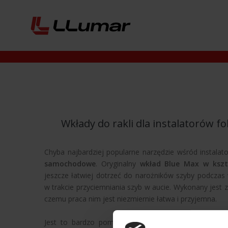
Wkłady do rakli dla instalatorów fo
Chyba najbardziej popularne narzędzie wśród instala
samochodowe
. Oryginalny
wkład Blue Max w kszta
jeszcze łatwiej dotrzeć do narożników szyby podczas
w trakcie przyciemniania szyb w aucie. Wykonany jest z 
czemu praca nim jest niezmiernie łatwa i przyjemna.
Jest to bardzo pomocne narzędzie dla instalatorów