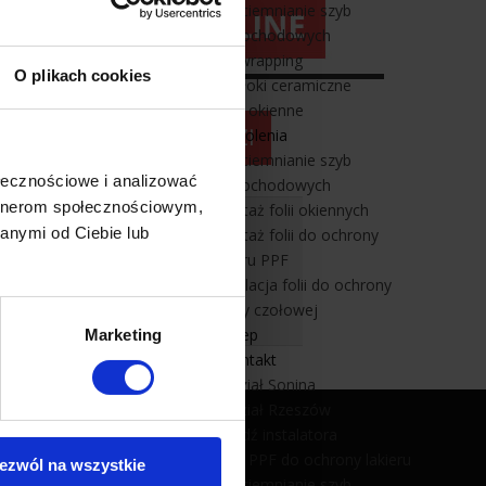
Przyciemnianie szyb
samochodowych
Car wrapping
O plikach cookies
Powłoki ceramiczne
Folie okienne
Szkolenia
Przyciemnianie szyb
ołecznościowe i analizować
samochodowych
artnerom społecznościowym,
Montaż folii okiennych
kości folii okiennych!
anymi od Ciebie lub
Montaż folii do ochrony
e możliwości.
lakieru PPF
Instalacja folii do ochrony
szyby czołowej
Sklep
Marketing
Kontakt
Oddział Sonina
Oddział Rzeszów
Znajdź instalatora
Folia PPF do ochrony lakieru
ezwól na wszystkie
Folie na okna
Przyciemnianie szyb