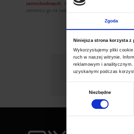
samochodowych
. Raz użyty wkład lub rakla z wkł
zamienisz go na żaden inny!
Wkład silikonowy
ze ścięt
Zgoda
Wymiary wkładu do rakli 
12,5cm x 5cm.
Niniejsza strona korzysta z
Wykorzystujemy pliki cookie 
ruch w naszej witrynie. Inf
Dowiedz się więcej na
reklamowym i analitycznym. 
Jeśli jesteś
uzyskanymi podczas korzysta
Wybór
Niezbędne
zgody
Przyda