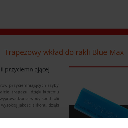
Trapezowy wkład do rakli Blue Max
lii przyciemniającej
torów
przyciemniających szyby
łcie trapezu
, dzięki któremu
 wyprowadzania wody spod folii
wysokiej jakości silikonu, dzięki
 folii do
przyciemniania szyb