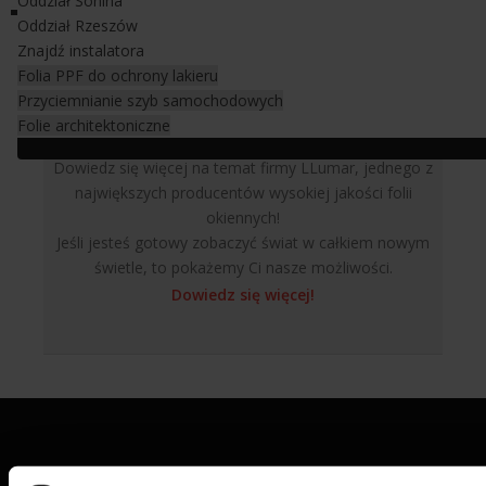
Oddział Sonina
Oddział Rzeszów
Znajdź instalatora
Folia PPF do ochrony lakieru
Przyciemnianie szyb samochodowych
Folie architektoniczne
Dowiedz się więcej na temat firmy LLumar, jednego z
największych producentów wysokiej jakości folii
okiennych!
Jeśli jesteś gotowy zobaczyć świat w całkiem nowym
świetle, to pokażemy Ci nasze możliwości.
Dowiedz się więcej!