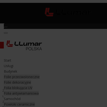
Żyletki do czyszczenia szkła stal węglowa
Start
Żyletki stal węglowa
Usługi
Budynek
Żyletki do czyszczenia szkła
Folie przeciwsłoneczne
Folie dekoracyjne
Folia blokująca UV
Żyletki wykonane ze stali węglowej są wykorzystywane do
Folia antywłamaniowa
uchwytu Neon Mini i Skrobaka Metalowego do "mocniejszych
Samochód
zadań". Wykorzystuje się je do usuwania wtrąceń
Powłoki ceramiczne
poprodukcyjnych i nakleje z szyby - winiet, numerów