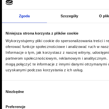
Zgoda
Szczegóły
O pli
Centrum folii samochodowych
Niniejsza strona korzysta z plików cookie
Sonina 493 G, 37-100 Łańcut
Oddział Sonina -
+48 534 704 315
Wykorzystujemy pliki cookie do spersonalizowania treści i r
oferować funkcje społecznościowe i analizować ruch w nasze
ul. 9 Dywizji Piechoty 79, 35-001 Rzeszów
Informacje o tym, jak korzystasz z naszej witryny, udostęp
Oddział Rzeszów -
+48 575 676 005
partnerom społecznościowym, reklamowym i analitycznym. 
Email:
pwj.poczta@gmail.com
mogą połączyć te informacje z innymi danymi otrzymanymi o
uzyskanymi podczas korzystania z ich usług.
Przydatne linki
Wybór
Niezbędne
zgody
Aktualności
O marce
Preferencje