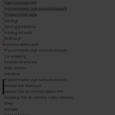
Folie ochronne PPF
rejestracyjnych przed procesem instalacji folii do przyciemniania
Przyciemnianie szyb samochodowych
szyb samochodowych. Żyletki te są bardziej podatne na
Zmiana koloru auta
uszkodzenia ostrza i jego zagięcia - dodatkowo mogą rysować
Katalogi
szkło dlatego zaleca się ostrożną prace z tymi ostrzami w
Katalog produktów
procesie przyciemniania szyb. Opakowanie żyletek ze stali
Katalog narzędzi
węglowej zawiera 100 szt. Wymiary żyletek 2,5cm x 1,5 cm.
Realizacje
Żyletki sprzedawane są na całe opakowania.
Ochrona lakieru auta
Przyciemnianie szyb samochodowych
Car wrapping
Powłoki ceramiczne
Folie okienne
Szkolenia
Przyciemnianie szyb samochodowych
Montaż folii okiennych
Montaż folii do ochrony lakieru PPF
Instalacja folii do ochrony szyby czołowej
Sklep
Kontakt