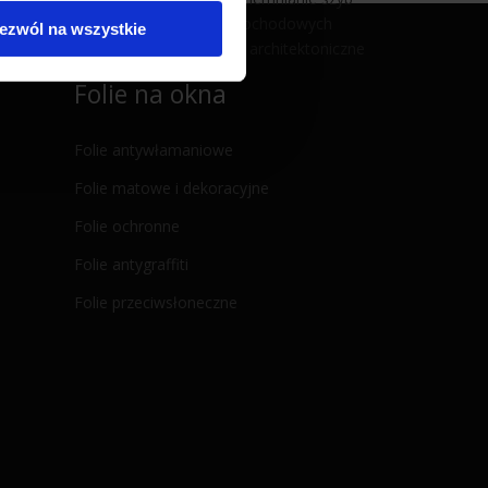
samochodowych
ezwól na wszystkie
Folie architektoniczne
Folie na okna
Folie antywłamaniowe
Folie matowe i dekoracyjne
Folie ochronne
Folie antygraffiti
Folie przeciwsłoneczne