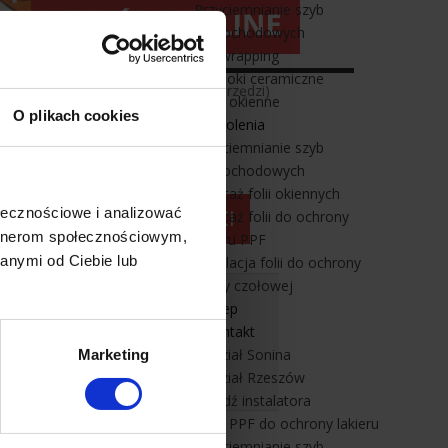
Przyciemnianie szyb
samochodowych
Car wrapping
Powłoki ceramiczne
e może nie zawierać wszystkich narzędzi)
Folie okienne
O plikach cookies
Szkolenia
Przyciemnianie szyb
samochodowych
Montaż folii okiennych
ołecznościowe i analizować
Montaż folii do ochrony
artnerom społecznościowym,
lakieru PPF
anymi od Ciebie lub
Instalacja folii do ochrony
szyby czołowej
kości folii okiennych!
Sklep
e możliwości.
Kontakt
Oddział Sonina
Marketing
Oddział Rzeszów
Znajdź instalatora
Folia PPF do ochrony lakieru
Przyciemnianie szyb