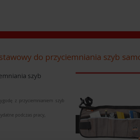
stawowy do przyciemniania szyb sa
emniania szyb
h
zygodę z przyciemnianiem szyb
zydatne podczas pracy,