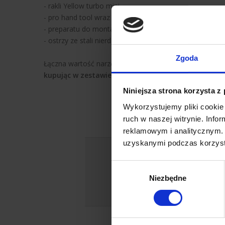
- rakli Yellow turbo mini,
- pro hand tool wraz z wkładem,
- preparatu do montażu folii Film-on,
- ostrzy ze stali nierdzewnej nierysujących szkło AB10 S
Zgoda
Łączna wartość narzędzi 265,68 PLN netto,
kupując w zestawie płacisz 239,12 PLN netto.
Niniejsza strona korzysta z
Wykorzystujemy pliki cookie 
ruch w naszej witrynie. Inf
reklamowym i analitycznym. 
uzyskanymi podczas korzysta
Dowiedz się więcej na
Jeśli jesteś
Wybór
Niezbędne
zgody