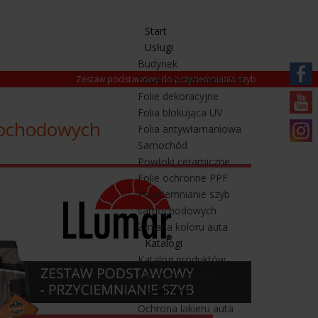
Start
Usługi
Budynek
Zestaw podstawowy do przyciemniania szyb
Folie przeciwsłoneczne
Folie dekoracyjne
https:/
Folia blokująca UV
pl.fa
mochodowych
https
Folia antywłamaniowa
Samochód
mqbtz
https
Powłoki ceramiczne
Folie ochronne PPF
Przyciemnianie szyb
samochodowych
Zmiana koloru auta
Katalogi
Katalog produktów
Katalog narzędzi
Realizacje
Ochrona lakieru auta