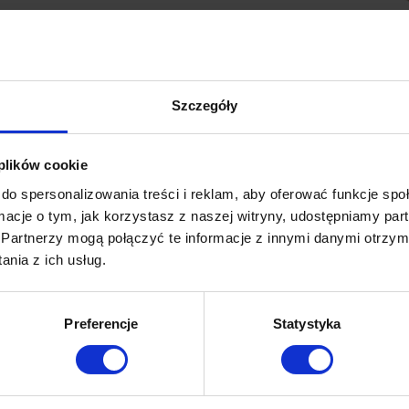
.
(zdjęcie poglądow
Szczegóły
 plików cookie
do spersonalizowania treści i reklam, aby oferować funkcje sp
ormacje o tym, jak korzystasz z naszej witryny, udostępniamy p
Partnerzy mogą połączyć te informacje z innymi danymi otrzym
nia z ich usług.
 temat firmy LLumar, jednego z największych producentów wysokiej ja
 gotowy zobaczyć świat w całkiem nowym świetle, to pokażemy Ci nasz
Dowiedz się więcej!
Preferencje
Statystyka