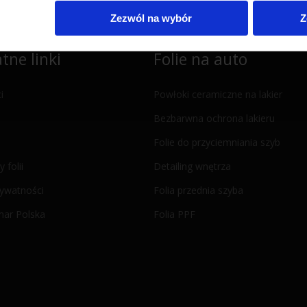
Zezwól na wybór
Z
tne linki
Folie na auto
i
Powłoki ceramiczne na lakier
Bezbarwna ochrona lakieru
Folie do przyciemniania szyb
y folii
Detailing wnętrza
rywatności
Folia przednia szyba
mar Polska
Folia PPF