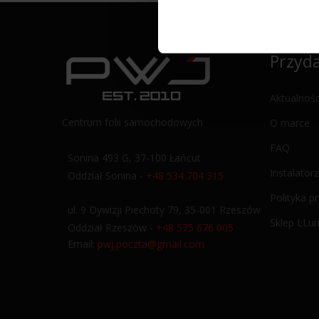
Przyda
Aktualnośc
Centrum folii samochodowych
O marce
FAQ
Sonina 493 G, 37-100 Łańcut
Instalatorz
Oddział Sonina -
+48 534 704 315
Polityka p
ul. 9 Dywizji Piechoty 79, 35-001 Rzeszów
Sklep LLu
Oddział Rzeszów -
+48 575 676 005
Email:
pwj.poczta@gmail.com