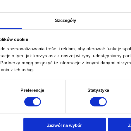
niania szyb. Wymiary 38,5 x 7,5
Szczegóły
 plików cookie
do spersonalizowania treści i reklam, aby oferować funkcje sp
ormacje o tym, jak korzystasz z naszej witryny, udostępniamy p
 temat firmy LLumar, jednego z największych producentów wysokiej ja
Partnerzy mogą połączyć te informacje z innymi danymi otrzym
 gotowy zobaczyć świat w całkiem nowym świetle, to pokażemy Ci nasz
nia z ich usług.
Dowiedz się więcej!
Preferencje
Statystyka
Zezwól na wybór
Z
tne linki
Folie na auto