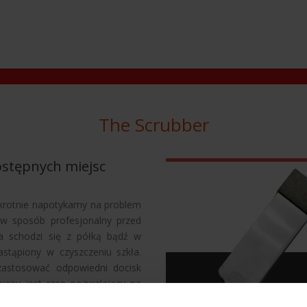
The Scrubber
ostępnych miejsc
okrotnie napotykamy na problem
ę w sposób profesjonalny przed
ba schodzi się z półką bądź w
astąpiony w czyszczeniu szkła.
astosować odpowiedni docisk
wany jest rzep pozwalający na
my wyczyścić szybę w trudno