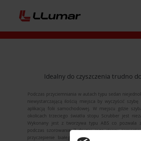
Idealny do czyszczenia trudno d
Podczas przyciemniania w autach typu sedan niejedn
niewystarczającą ilością miejsca by wyczyścić szyb
aplikacją folii samochodowej. W miejscu gdzie szy
okolicach trzeciego światła stopu Scrubber jest niez
Wykonany jest z tworzywa typu ABS co pozwala z
podczas szorowania. Z drugiej jego strony zamonto
przyczepienie białego padu dzięki, któremu może