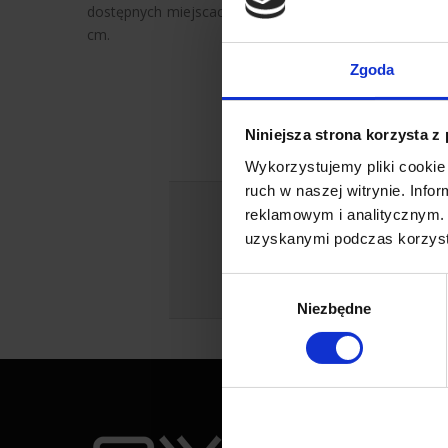
dostępnych miejscach przed aplikacją folii do przyciem
cm.
Zgoda
Niniejsza strona korzysta z
Wykorzystujemy pliki cookie 
ruch w naszej witrynie. Inf
Dowiedz się więcej na
reklamowym i analitycznym. 
Jeśli jesteś
uzyskanymi podczas korzysta
Wybór
Niezbędne
zgody
Przyda