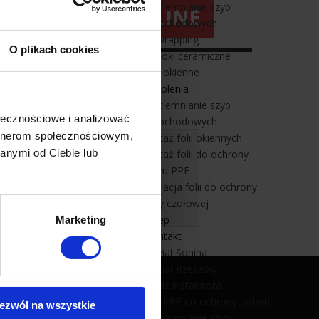
Przyciemnianie szyb
samochodowych
Car wrapping
O plikach cookies
Powłoki ceramiczne
Folie okienne
Szkolenia
Przyciemnianie szyb
ołecznościowe i analizować
samochodowych
artnerom społecznościowym,
Montaż folii okiennych
kości folii okiennych!
anymi od Ciebie lub
Montaż folii do ochrony
e możliwości.
lakieru PPF
Instalacja folii do ochrony
szyby czołowej
Sklep
Marketing
Kontakt
Oddział Sonina
Oddział Rzeszów
Znajdź instalatora
Folia PPF do ochrony lakieru
ezwól na wszystkie
Folie na okna
Przyciemnianie szyb