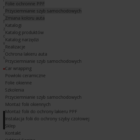
Folie ochronne PPF
rękojeścią ma 37 cm długości. Rakla Slim Foot nadaje się
Przyciemnianie szyb samochodowych
doskonale do czyszczenia szyby oraz do wyciskania wody spod
Zmiana koloru auta
folii do przyciemniania szyb w trakcie jej montażu. Jest wykonana
Katalogi
z tworzywa a jej rączka posiada antypoślizgowe zabezpieczenie
Katalog produktów
dzięki czemy dobrze się ją trzyma w trakcie montażu i dobrze leży
Katalog narzędzi
w dłoni. Rakla Slim Foot jest przeznaczona dla instalatorów
Realizacje
zajmujących się profesjonalnie montażem folii do przyciemniania
Ochrona lakieru auta
szyb w samochodowach.
Przyciemnianie szyb samochodowych
Car wrapping
Powłoki ceramiczne
Folie okienne
Szkolenia
Przyciemnianie szyb samochodowych
Montaż folii okiennych
Montaż folii do ochrony lakieru PPF
Instalacja folii do ochrony szyby czołowej
Sklep
Kontakt