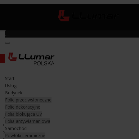
Rakla Slim Foot™
Start
Rakla Slim Foot™
Usługi
Budynek
Rakla Slim Foot™
Folie przeciwsłoneczne
Folie dekoracyjne
Folia blokująca UV
Zaprojektowana w taki sposób, by docierać do najbardziej
Folia antywłamaniowa
niedostępnych miejsc podczas przyciemniania szyb
Samochód
samochodowych w szczególności w autach typu sedan w
Powłoki ceramiczne
miejscach jak rogi szyby lub trzecie światło stopu. Wraz z