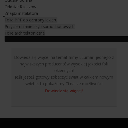
Oddział Sonina
Oddział Rzeszów
Znajdź instalatora
Folia PPF do ochrony lakieru
Przyciemnianie szyb samochodowych
Folie architektoniczne
Dowiedz się więcej na temat firmy LLumar, jednego z
największych producentów wysokiej jakości folii
okiennych!
Jeśli jesteś gotowy zobaczyć świat w całkiem nowym
świetle, to pokażemy Ci nasze możliwości.
Dowiedz się więcej!