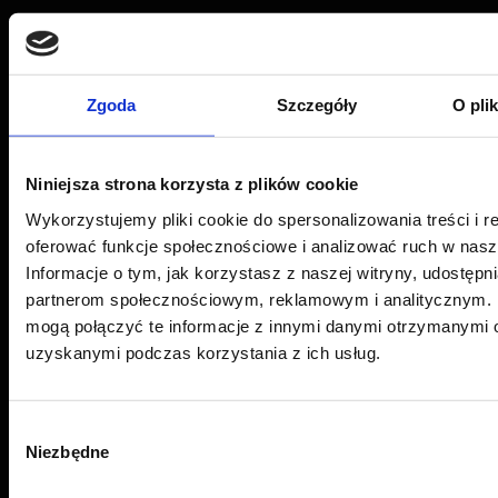
Zgoda
Szczegóły
O pli
Centrum folii samochodowych
Niniejsza strona korzysta z plików cookie
Sonina 493 G, 37-100 Łańcut
Wykorzystujemy pliki cookie do spersonalizowania treści i r
Oddział Sonina -
+48 534 704 315
oferować funkcje społecznościowe i analizować ruch w nasze
Informacje o tym, jak korzystasz z naszej witryny, udostęp
ul. 9 Dywizji Piechoty 79, 35-001 Rzeszów
partnerom społecznościowym, reklamowym i analitycznym. 
Oddział Rzeszów -
+48 575 676 005
mogą połączyć te informacje z innymi danymi otrzymanymi o
Email:
pwj.poczta@gmail.com
uzyskanymi podczas korzystania z ich usług.
Przydatne linki
Wybór
Niezbędne
zgody
Aktualności