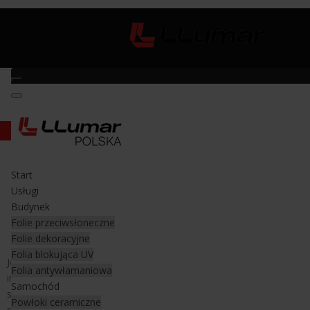
Rakla silikonowa Contour
Start
Rakla silikonowa Contour
Usługi
Budynek
Rakla silikonowa Contour
Folie przeciwsłoneczne
Folie dekoracyjne
Folia blokująca UV
Jest to rakla wykonana z elastycznego tworzywa. Przez wielu
Folia antywłamaniowa
instalatorów folii do przyciemniania szyb samochodowych
Samochód
szczególnie podczas jej montażu metodą bezinwazyjną
Powłoki ceramiczne
stosowana do wprowadzania folii pod boczne uszczelki i dolną