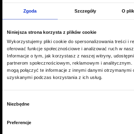
Zgoda
Szczegóły
O pli
Centrum folii samochodowych
Sonina 493 G, 37-100 Łańcut
Niniejsza strona korzysta z plików cookie
Oddział Sonina -
+48 534 704 315
Wykorzystujemy pliki cookie do spersonalizowania treści i r
oferować funkcje społecznościowe i analizować ruch w nasze
ul. 9 Dywizji Piechoty 79, 35-001 Rzeszów
Informacje o tym, jak korzystasz z naszej witryny, udostęp
Oddział Rzeszów -
+48 575 676 005
partnerom społecznościowym, reklamowym i analitycznym. 
Email:
pwj.poczta@gmail.com
mogą połączyć te informacje z innymi danymi otrzymanymi o
uzyskanymi podczas korzystania z ich usług.
Przydatne linki
Wybór
Aktualności
Niezbędne
zgody
O marce
FAQ
Preferencje
Instalatorzy folii