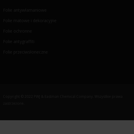
Folie antywłamaniowe
Folie matowe i dekoracyjne
Folie ochronne
Folie antygraffiti
Folie przeciwsłoneczne
Copyright © 2022 PWJ & Eastman Chemical Company. Wszystkie prawa
zastrzeżone.