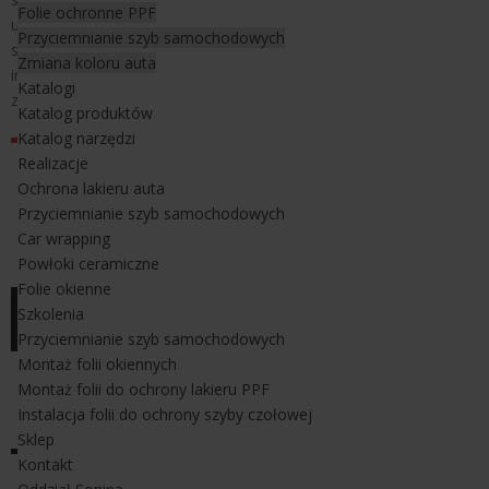
Folie ochronne PPF
uszczelkę okna. Nadaje się również do czyszczenie uszczelek
Przyciemnianie szyb samochodowych
samochodowych z brudu i zanieczyszczeń przed procesem
Zmiana koloru auta
instalacji folii na oknie w aucie. Bardzo dobrze leży w dłoni. Jedno
Katalogi
z narzędzi typu "must have". Rozmiar rakli 16 cm.
Katalog produktów
Katalog narzędzi
Realizacje
Ochrona lakieru auta
Przyciemnianie szyb samochodowych
Car wrapping
Powłoki ceramiczne
Folie okienne
Szkolenia
Przyciemnianie szyb samochodowych
Montaż folii okiennych
Montaż folii do ochrony lakieru PPF
Instalacja folii do ochrony szyby czołowej
Sklep
Kontakt