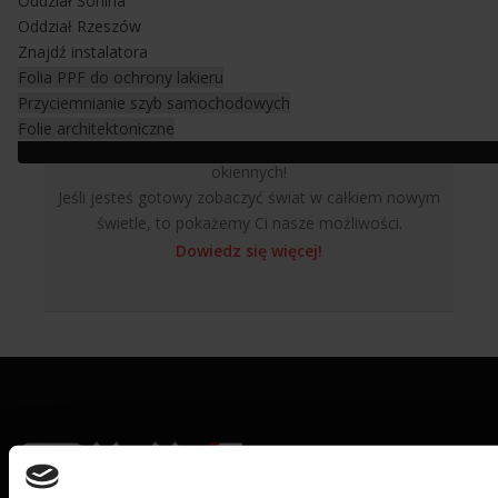
Oddział Sonina
Oddział Rzeszów
Znajdź instalatora
Folia PPF do ochrony lakieru
Przyciemnianie szyb samochodowych
Dowiedz się więcej na temat firmy LLumar, jednego z
Folie architektoniczne
największych producentów wysokiej jakości folii
okiennych!
Jeśli jesteś gotowy zobaczyć świat w całkiem nowym
świetle, to pokażemy Ci nasze możliwości.
Dowiedz się więcej!