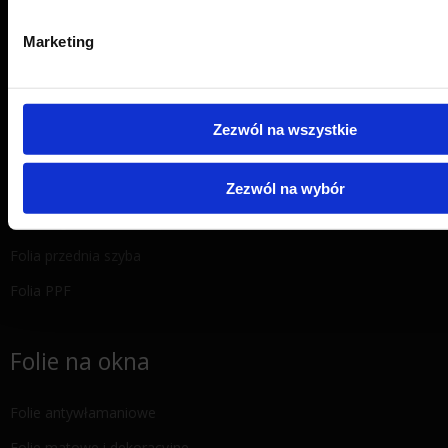
Marketing
Folie na auto
Powłoki ceramiczne na lakier
Zezwól na wszystkie
Bezbarwna ochrona lakieru
Folie do przyciemniania szyb
Zezwól na wybór
Detailing wnętrza
Folia przednia szyba
Folia PPF
Folie na okna
Folie antywłamaniowe
Folie matowe i dekoracyjne