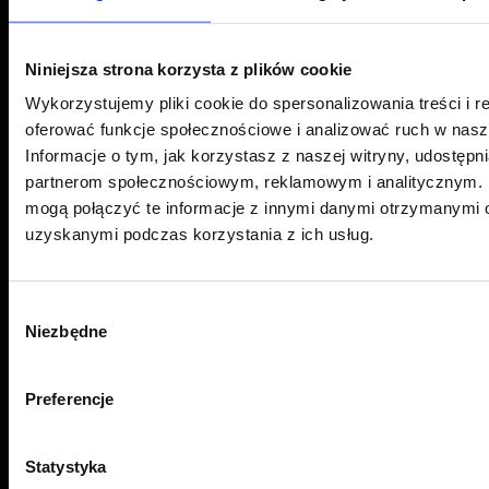
Sonina 493 G, 37-100 Łańcut
Oddział Sonina -
+48 534 704 315
Niniejsza strona korzysta z plików cookie
ul. 9 Dywizji Piechoty 79, 35-001 Rzeszów
Wykorzystujemy pliki cookie do spersonalizowania treści i r
oferować funkcje społecznościowe i analizować ruch w nasze
Oddział Rzeszów -
+48 575 676 005
Email:
Informacje o tym, jak korzystasz z naszej witryny, udostęp
pwj.poczta@gmail.com
partnerom społecznościowym, reklamowym i analitycznym. 
mogą połączyć te informacje z innymi danymi otrzymanymi o
Przydatne linki
uzyskanymi podczas korzystania z ich usług.
Aktualności
Wybór
O marce
Niezbędne
zgody
FAQ
Preferencje
Instalatorzy folii
Polityka prywatności
Statystyka
Sklep LLumar Polska