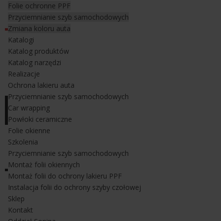
Folie ochronne PPF
Znajduje również zastosowanie do wygładzania zerodowanych
Przyciemnianie szyb samochodowych
linii grzewczych na tylnej szybie w aucie.
Zmiana koloru auta
Katalogi
Katalog produktów
Katalog narzędzi
Realizacje
Ochrona lakieru auta
Przyciemnianie szyb samochodowych
Car wrapping
Powłoki ceramiczne
Folie okienne
Szkolenia
Przyciemnianie szyb samochodowych
Montaż folii okiennych
Montaż folii do ochrony lakieru PPF
Instalacja folii do ochrony szyby czołowej
Sklep
Kontakt