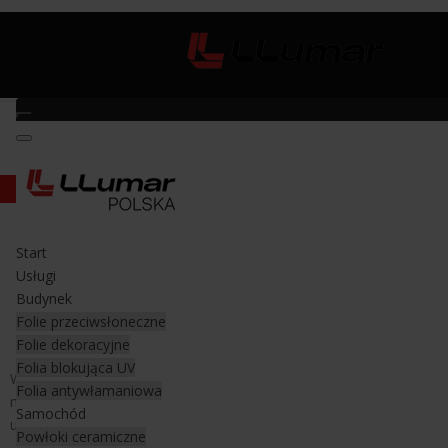
Plastikowe żyletki
Start
Plastikowe żyletki
Usługi
Budynek
Do skrobaka neon mini
Folie przeciwsłoneczne
Folie dekoracyjne
Folia blokująca UV
Wykonane z plastiku żyletki 2,5 cm pasujące do skrobaka neon
Folia antywłamaniowa
mini i skrobaka do mocniejszych zadań. Spisuj się doskonale do
Samochód
usuwania starych naklejek z powierzchni szyby.
Powłoki ceramiczne