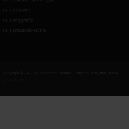
Folie ochronne
Folie antygraffiti
Folie przeciwsłoneczne
Copyright © 2022 PWJ & Eastman Chemical Company. Wszystkie prawa
zastrzeżone.