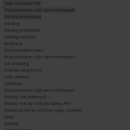
Folie ochronne PPF
LLumar
.
Przyciemnianie szyb samochodowych
Zmiana koloru auta
Produkt charakteryzuje się świetną ochroną przed wszelkiego
Katalogi
rodzaju uszkodzeniami dodatkowo posiada właściwości
Katalog produktów
samoregeneracji, co oznacza że rysy powstałe na jej
Katalog narzędzi
powierzchni zabliźniają się pod wpływem ciepła. Zastosowany
Realizacje
produkt - folie PPF mają też właściwości hydrofobowe, co
Ochrona lakieru auta
oznacza że mycie i czyszczenie auta będzie znacznie
Przyciemnianie szyb samochodowych
łatwiejsze.
Car wrapping
Powłoki ceramiczne
Jeżeli jesteś zainteresowany ochroną i zabezpieczeniem lakieru
Folie okienne
w swoim aucie lub przyciemnianiem szyb samochodowych
Szkolenia
zapraszamy do
KONTAKTU
. Napisz do nas, zadzwoń i umów
Przyciemnianie szyb samochodowych
się na wizytę w naszym salonie z foliami na ul. Paderewskiego
Montaż folii okiennych
49. Sprawdź również przykładowe realizacje z montażu folii
Montaż folii do ochrony lakieru PPF
samochodowych na naszej stronie internetowej.
Instalacja folii do ochrony szyby czołowej
Sklep
Ochrona lakieru
Kontakt