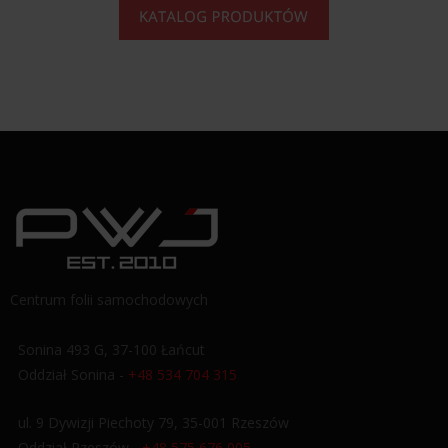
Centrum folii samochodowych
Sonina 493 G, 37-100 Łańcut
Oddział Sonina -
+48 534 704 315
ul. 9 Dywizji Piechoty 79, 35-001 Rzeszów
Oddział Rzeszów -
+48 575 676 005