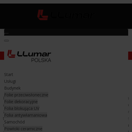
Ochrona lakieru samochodowego
/
Jeep Wrangler Rubicon
Jeep Wrangler Rubicon
Start
Bezbarwna folia ochronna na auto
Usługi
terenowe
Budynek
Folie przeciwsłoneczne
Rubicon to model Jeepa, którego nie da się pomylić z innym
Folie dekoracyjne
autem. Wrangler Rubicon trafił do nas w celu maksymalnego
Folia blokująca UV
zabezpieczenia lakieru przed uszkodzeniami podczas wojaży
Folia antywłamaniowa
terenowych. Gałęzie, kamyki, ciężki teren nie będzie mu już
Samochód
straszny. Dosłownie na każdym elemencie lakierowanym auta
Powłoki ceramiczne
została zastosowana
bezbarwna folia ochronna marki