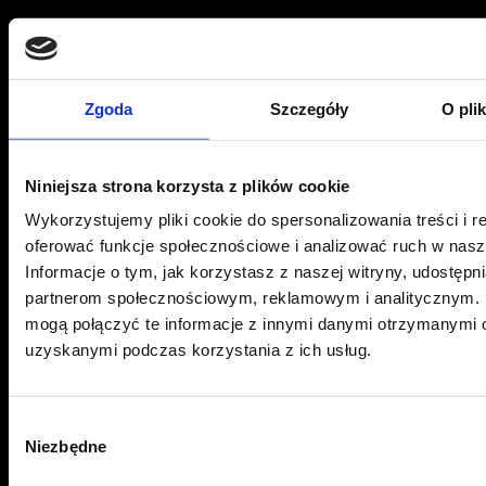
Zgoda
Szczegóły
O pli
Centrum folii samochodowych
Niniejsza strona korzysta z plików cookie
Sonina 493 G, 37-100 Łańcut
Wykorzystujemy pliki cookie do spersonalizowania treści i r
Oddział Sonina -
+48 534 704 315
oferować funkcje społecznościowe i analizować ruch w nasze
Informacje o tym, jak korzystasz z naszej witryny, udostęp
ul. 9 Dywizji Piechoty 79, 35-001 Rzeszów
partnerom społecznościowym, reklamowym i analitycznym. 
Oddział Rzeszów -
+48 575 676 005
mogą połączyć te informacje z innymi danymi otrzymanymi o
Email:
pwj.poczta@gmail.com
uzyskanymi podczas korzystania z ich usług.
Przydatne linki
Wybór
Niezbędne
zgody
Aktualności