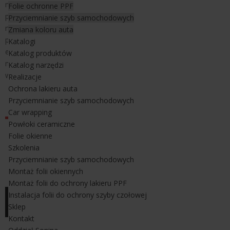
magnesów
na powierzchniach niemagnetycznych
. Po prostu
Folie ochronne PPF
połóż na gładkiej niemagnetycznej powierzchni
Gecko Patch,
a
Przyciemnianie szyb samochodowych
następnie możesz korzystać z magnesów tak jak na metalowej
Zmiana koloru auta
powierzchni. Można stosować ją na szkle, plastiku, aluminiowych
Katalogi
elementach samochodu, zderzakach. Mata magnetyczna bardzo
Katalog produktów
mocno trzyma się każdej gładkiej powierzchni. Co więcej jest
Katalog narzędzi
wielokrotnego użytku.
Realizacje
Ochrona lakieru auta
Wymiary maty magnetycznej Gecko Patch:
Przyciemnianie szyb samochodowych
80 x 80 mm
Car wrapping
Powłoki ceramiczne
Folie okienne
Szkolenia
Przyciemnianie szyb samochodowych
Montaż folii okiennych
Montaż folii do ochrony lakieru PPF
Instalacja folii do ochrony szyby czołowej
Sklep
Kontakt