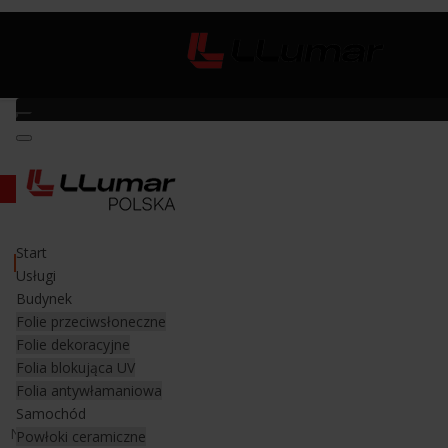
Mata magnetyczna Gecko Patch "S" Xtreme Mat
Start
Mata magnetyczna Gecko Patch "S"
Usługi
Xtreme Mat
Budynek
Folie przeciwsłoneczne
Folie dekoracyjne
Mata magnetyczna do zastosowania z
Folia blokująca UV
magnesem
Folia antywłamaniowa
Samochód
Niezwykle przydatne akcesorium, pozwalające korzystać z
Powłoki ceramiczne