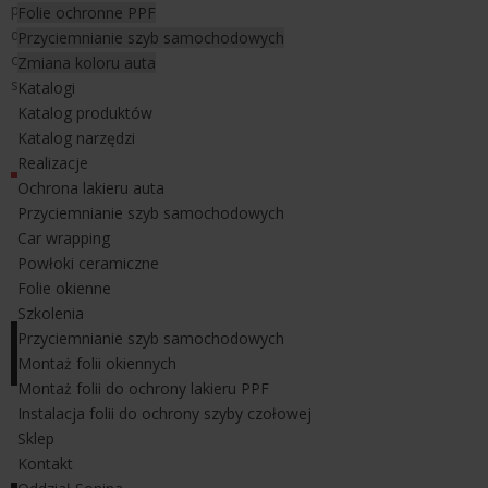
przy montażu folii do zmiany koloru auta. Wyposażony jest w
Folie ochronne PPF
dźwignię ze stali szlachetnej, która ułatwia odrywanie magnesu
Przyciemnianie szyb samochodowych
od powierzchni magnetycznej. Odpowiedni również do
Zmiana koloru auta
stosowania z podkładkami magnetycznymi Gesko Patch.
Katalogi
Katalog produktów
Średnica magnesu z uchwytem Gene-ius Mag HD:
Katalog narzędzi
43 mm.
Realizacje
Ochrona lakieru auta
Przyciemnianie szyb samochodowych
Car wrapping
Powłoki ceramiczne
Folie okienne
Szkolenia
Przyciemnianie szyb samochodowych
Montaż folii okiennych
Montaż folii do ochrony lakieru PPF
Instalacja folii do ochrony szyby czołowej
Sklep
Kontakt