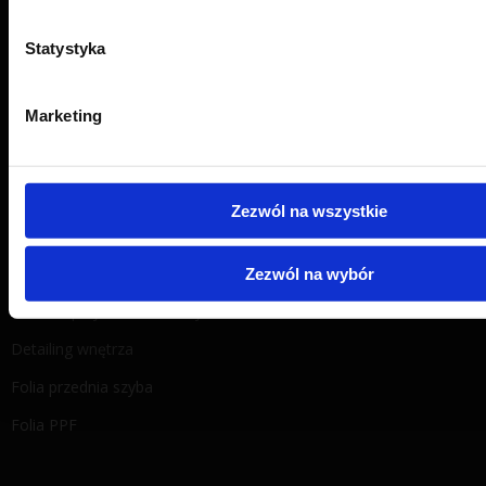
Instalatorzy folii
Statystyka
Polityka prywatności
Sklep LLumar Polska
Marketing
Folie na auto
Zezwól na wszystkie
Powłoki ceramiczne na lakier
Bezbarwna ochrona lakieru
Zezwól na wybór
Folie do przyciemniania szyb
Detailing wnętrza
Folia przednia szyba
Folia PPF