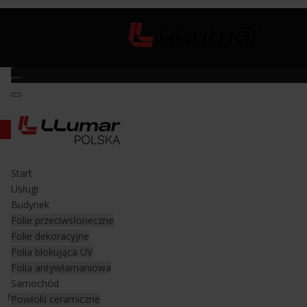
Magnes z uchwytem Gene-ius Mag
Start
Magnes z uchwytem Gene-ius Mag
Usługi
HD
Budynek
Folie przeciwsłoneczne
Folie dekoracyjne
Narzędzia pomocne przy montażu folii
Folia blokująca UV
samochodowej
Folia antywłamaniowa
Samochód
Magnes z uchwytem Gene Ius Mag HD jest stosowany głównie
Powłoki ceramiczne