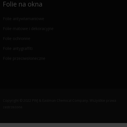
Folie na okna
Folie antywłamaniowe
Folie matowe i dekoracyjne
Folie ochronne
Folie antygraffiti
Folie przeciwsłoneczne
Copyright © 2022 PWJ & Eastman Chemical Company. Wszystkie prawa
zastrzeżone.