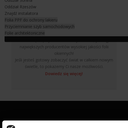
Oddział Sonina
Oddział Rzeszów
Znajdź instalatora
Folia PPF do ochrony lakieru
Przyciemnianie szyb samochodowych
Folie architektoniczne
Dowiedz się więcej na temat firmy LLumar, jednego z
największych producentów wysokiej jakości folii
okiennych!
Jeśli jesteś gotowy zobaczyć świat w całkiem nowym
świetle, to pokażemy Ci nasze możliwości.
Dowiedz się więcej!