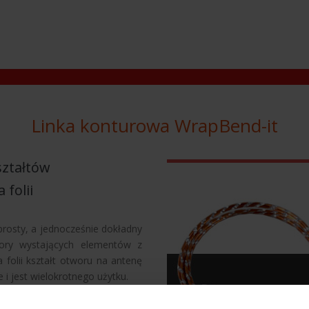
Linka konturowa WrapBend-it
ształtów
 folii
rosty, a jednocześnie dokładny
ory wystających elementów z
 folii kształt otworu na antenę
i jest wielokrotnego użytku.
Bend-it: