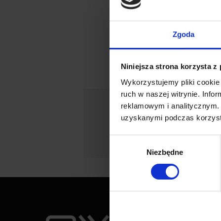
200 cm
Zgoda
Niniejsza strona korzysta z
Wykorzystujemy pliki cookie 
ruch w naszej witrynie. Inf
Dowiedz się więcej na
reklamowym i analitycznym. 
Jeśli jesteś
uzyskanymi podczas korzysta
Wybór
Niezbędne
zgody
Przyda