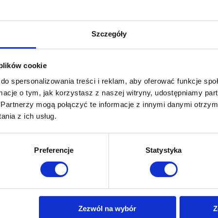
Szczegóły
 plików cookie
do spersonalizowania treści i reklam, aby oferować funkcje sp
ormacje o tym, jak korzystasz z naszej witryny, udostępniamy p
 temat firmy LLumar, jednego z największych producentów wysokiej ja
Partnerzy mogą połączyć te informacje z innymi danymi otrzym
 gotowy zobaczyć świat w całkiem nowym świetle, to pokażemy Ci nasz
nia z ich usług.
Dowiedz się więcej!
Preferencje
Statystyka
Zezwól na wybór
Z
tne linki
Folie na auto