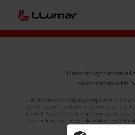
Linka do wyznaczania k
i odwzorowania ich na
Linka konturowa do wrappingu WrapBend-it w bardzo p
sposób pozwala kopiować nietypowe kształty i wz
karoserii. Przy jej użyciu bez problemu wyznaczymy na
samochodową, czy klamkę. Linka doskonale się formuje 
Długość linki konturowej Wrap