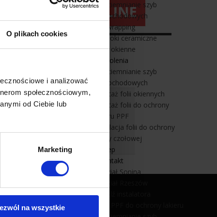
Przyciemnianie szyb
samochodowych
Car wrapping
O plikach cookies
Powłoki ceramiczne
Folie okienne
Szkolenia
Przyciemnianie szyb
ołecznościowe i analizować
samochodowych
artnerom społecznościowym,
Montaż folii okiennych
kości folii okiennych!
anymi od Ciebie lub
Montaż folii do ochrony
e możliwości.
lakieru PPF
Instalacja folii do ochrony
szyby czołowej
Sklep
Marketing
Kontakt
Oddział Sonina
Oddział Rzeszów
Znajdź instalatora
Folia PPF do ochrony lakieru
ezwól na wszystkie
Folie na okna
Przyciemnianie szyb