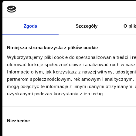
Zgoda
Szczegóły
O pli
Centrum folii samochodowych
Niniejsza strona korzysta z plików cookie
Sonina 493 G, 37-100 Łańcut
Wykorzystujemy pliki cookie do spersonalizowania treści i r
Oddział Sonina -
+48 534 704 315
oferować funkcje społecznościowe i analizować ruch w nasze
Informacje o tym, jak korzystasz z naszej witryny, udostęp
ul. 9 Dywizji Piechoty 79, 35-001 Rzeszów
partnerom społecznościowym, reklamowym i analitycznym. 
Oddział Rzeszów -
+48 575 676 005
mogą połączyć te informacje z innymi danymi otrzymanymi o
Email:
pwj.poczta@gmail.com
uzyskanymi podczas korzystania z ich usług.
Przydatne linki
Wybór
Niezbędne
zgody
Aktualności