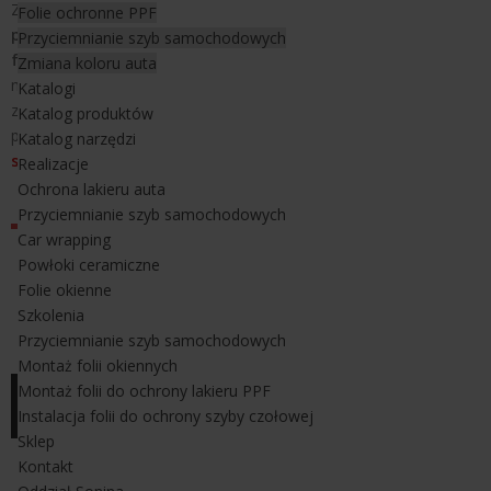
Znajduje zastosowanie zarówno podczas
bezinwazyjnego
Folie ochronne PPF
przyciemniania szyb samochodowych
jak do
obkurczania
Przyciemnianie szyb samochodowych
folii
czy miejscowego
dopracowania krawędzi folii
w trakcie
Zmiana koloru auta
montażu. Owinięta filcem lub taśmą teflonową znajduje
Katalogi
zastosowanie również w podczas zmiany koloru auta, czy
Katalog produktów
podczas montażu
bezbarwnych folii ochronnych na lakier
Katalog narzędzi
samochodu
.
Realizacje
Ochrona lakieru auta
Wymiary karty Hard Card Peach to:
10 x 7,5 cm.
Przyciemnianie szyb samochodowych
Car wrapping
Powłoki ceramiczne
Folie okienne
Szkolenia
Przyciemnianie szyb samochodowych
Montaż folii okiennych
Montaż folii do ochrony lakieru PPF
Instalacja folii do ochrony szyby czołowej
Sklep
Kontakt