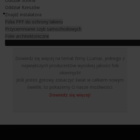
Oddział Sonina
Oddział Rzeszów
Znajdź instalatora
Folia PPF do ochrony lakieru
Przyciemnianie szyb samochodowych
Folie architektoniczne
Dowiedz się więcej na temat firmy LLumar, jednego z
największych producentów wysokiej jakości folii
okiennych!
Jeśli jesteś gotowy zobaczyć świat w całkiem nowym
świetle, to pokażemy Ci nasze możliwości.
Dowiedz się więcej!