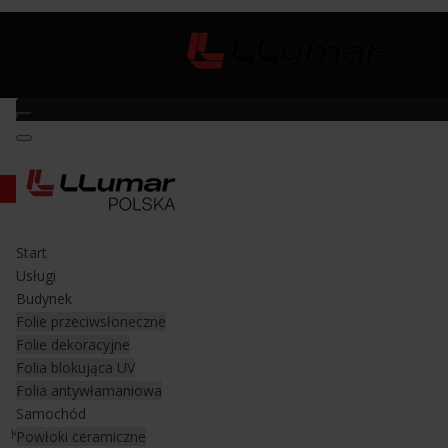
Karta do instalacji folii Hard Card Peach
Start
Karta do instalacji folii Hard Card
Usługi
Peach
Budynek
Folie przeciwsłoneczne
Folie dekoracyjne
Karta do dopracowywania detali przy
Folia blokująca UV
montażu folii
Folia antywłamaniowa
Samochód
Karta trapezowa
"Hard Card Peach"
o średniej twardości.
Powłoki ceramiczne