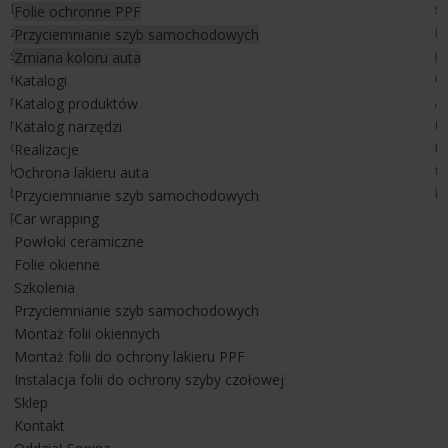
Dedykowana do budynków, gdzie potrzebujemy skutecznie
Folie ochronne PPF
zapobiec przegrzewaniu się wnętrza przy zachowaniu dużej ilości
Przyciemnianie szyb samochodowych
światła dziennego. Doskonała relacja pomiędzy wysoką redukcją
Zmiana koloru auta
energii cieplnej, a przyciemnieniem wnętrza powoduje, że jest to
Katalogi
najlepszy produkt do zastosowania w domach prywatnych,
Katalog produktów
rezydencjach, mieszkaniach zarówno na szybach pionowych jak i
Katalog narzędzi
oknach dachowych. Sprawdza się również w budynkach
Realizacje
komercyjnych jak hotele, pensjonaty czy pomieszczeniach
Ochrona lakieru auta
biurowych gdzie występuje problem nadmiernego nagrzewania i
Przyciemnianie szyb samochodowych
potrzebujemy dużej ilości światła dziennego.
Car wrapping
Powłoki ceramiczne
Folie okienne
Szkolenia
Przyciemnianie szyb samochodowych
Montaż folii okiennych
Montaż folii do ochrony lakieru PPF
Instalacja folii do ochrony szyby czołowej
Sklep
Kontakt