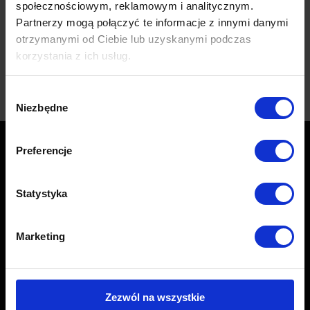
społecznościowym, reklamowym i analitycznym.
Dowiedz się więcej!
Partnerzy mogą połączyć te informacje z innymi danymi
otrzymanymi od Ciebie lub uzyskanymi podczas
korzystania z ich usług.
Wybór
Niezbędne
zgody
Preferencje
Statystyka
Marketing
Centrum folii samochodowych
Sonina 493 G, 37-100 Łańcut
Oddział Sonina -
+48 534 704 315
Zezwól na wszystkie