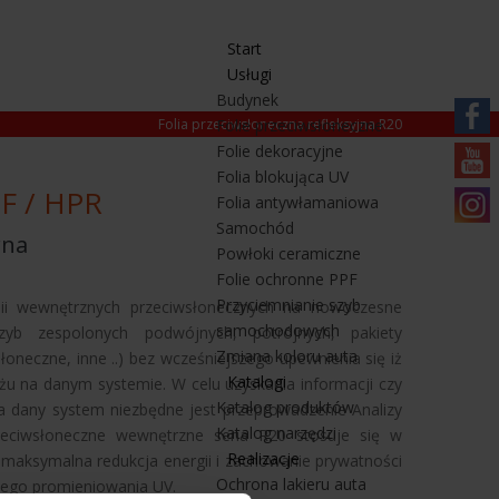
Start
Usługi
Budynek
Folia przeciwsłoneczna refleksyjna R20
Folie przeciwsłoneczne
Folie dekoracyjne
https:/
Folia blokująca UV
pl.fa
DF / HPR
https
Folia antywłamaniowa
Samochód
mqbtz
rna
https
Powłoki ceramiczne
Folie ochronne PPF
Przyciemnianie szyb
lii wewnętrznych przeciwsłonecznych na nowoczesne
samochodowych
zyb zespolonych podwójnych, potrójnych, pakiety
Zmiana koloru auta
łoneczne, inne ..) bez wcześniejszego upewnienia się iż
Katalogi
 na danym systemie. W celu uzyskania informacji czy
Katalog produktów
 dany system niezbędne jest przeprowadzenie Analizy
Katalog narzędzi
zeciwsłoneczne wewnętrzne seria R20 stosuje się w
Realizacje
 maksymalna redukcja energii i zachowanie prywatności
Ochrona lakieru auta
wego promieniowania UV.