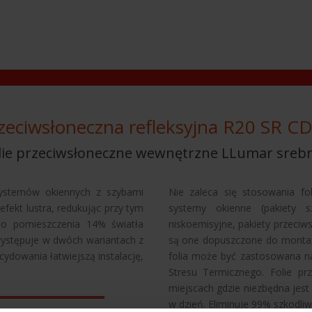
rzeciwsłoneczna refleksyjna R20 SR C
lie przeciwsłoneczne wewnętrzne LLumar sreb
systemów okiennych z szybami
Nie zaleca się stosowania fo
efekt lustra, redukując przy tym
systemy okienne (pakiety s
 do pomieszczenia 14% światła
niskoemisyjne, pakiety przeciws
występuje w dwóch wariantach z
są one dopuszczone do montażu
ydowania łatwiejszą instalację,
folia może być zastosowana na
Stresu Termicznego. Folie pr
miejscach gdzie niezbędna jest
w dzień. Eliminuje 99% szkodli