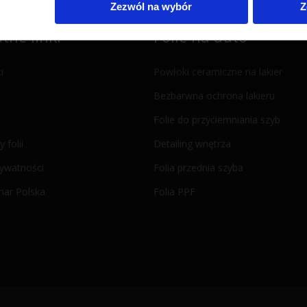
Zezwól na wybór
Z
tne linki
Folie na auto
i
Powłoki ceramiczne na lakier
Bezbarwna ochrona lakieru
Folie do przyciemniania szyb
y folii
Detailing wnętrza
rywatności
Folia przednia szyba
mar Polska
Folia PPF