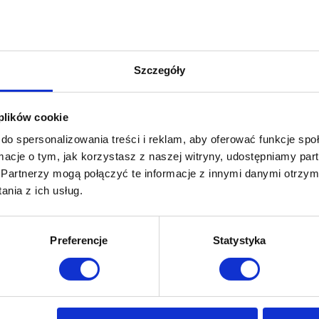
Folia przeciwsłonecz
Szczegóły
Sprz
 plików cookie
do spersonalizowania treści i reklam, aby oferować funkcje sp
ormacje o tym, jak korzystasz z naszej witryny, udostępniamy p
Partnerzy mogą połączyć te informacje z innymi danymi otrzym
nia z ich usług.
 temat firmy LLumar, jednego z największych producentów wysokiej ja
 gotowy zobaczyć świat w całkiem nowym świetle, to pokażemy Ci nasz
Dowiedz się więcej!
Preferencje
Statystyka