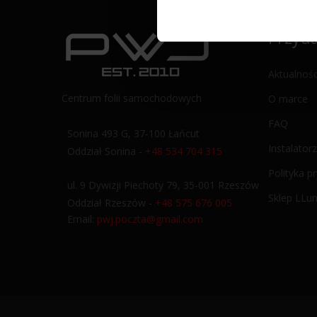
Przyda
Aktualnośc
Centrum folii samochodowych
O marce
FAQ
Sonina 493 G, 37-100 Łańcut
Instalatorz
Oddział Sonina -
+48 534 704 315
Polityka p
ul. 9 Dywizji Piechoty 79, 35-001 Rzeszów
Sklep LLu
Oddział Rzeszów -
+48 575 676 005
Email:
pwj.poczta@gmail.com