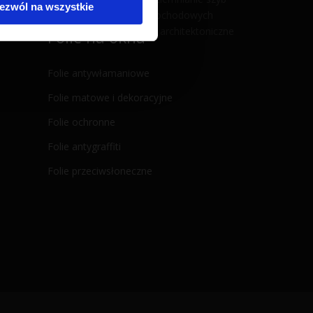
ezwól na wszystkie
samochodowych
Folie architektoniczne
Folie na okna
Folie antywłamaniowe
Folie matowe i dekoracyjne
Folie ochronne
Folie antygraffiti
Folie przeciwsłoneczne