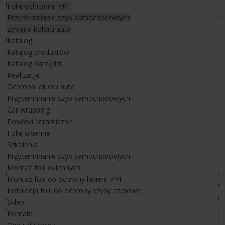
Helios. Powłoka olejo i hydrofobowa, blokującą promieniowanie
Folie ochronne PPF
UV, zapewniają folii przeciwsłonecznej doskonałą odporność na
Przyciemnianie szyb samochodowych
warunki atmosferyczne i wydłużają znacząco jej żywotność.
Zmiana koloru auta
Dzięki tej technologii folia okienna przeciwsłoneczna jest również
Katalogi
znacznie łatwiejsza do utrzymania jej w czystości.
Katalog produktów
Katalog narzędzi
Realizacje
Ochrona lakieru auta
Przyciemnianie szyb samochodowych
Car wrapping
Powłoki ceramiczne
Folie okienne
Szkolenia
Przyciemnianie szyb samochodowych
Montaż folii okiennych
Folia przeciwsłoneczna CHE 55 po zamontowaniu na szybie
Montaż folii do ochrony lakieru PPF
nadaje jej jasnografitową barwę, nie utrudniając widoczności z
Instalacja folii do ochrony szyby czołowej
zewnątrz do wewnątrz pomieszczenia.
Folia przeciwsłoneczna
Sklep
ceramiczna
, zainstalowana na pakiecie szyb zespolonych,
Kontakt
redukuje 54% całkowitej energii słonecznej, przepuszczając do