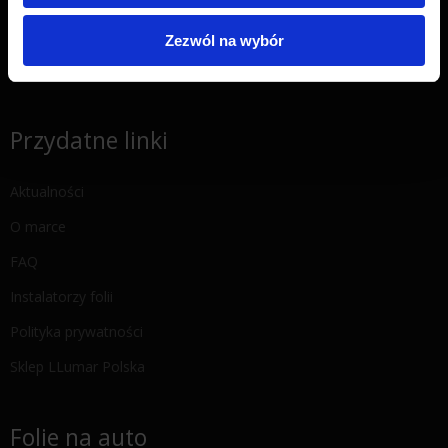
ul. 9 Dywizji Piechoty 79, 35-001 Rzeszów
Zezwól na wybór
Oddział Rzeszów -
+48 575 676 005
Email:
pwj.poczta@gmail.com
Przydatne linki
Aktualności
O marce
FAQ
Instalatorzy folii
Polityka prywatności
Sklep LLumar Polska
Folie na auto