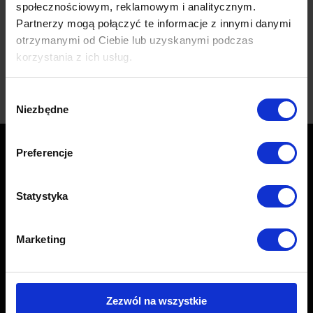
społecznościowym, reklamowym i analitycznym.
okiennych!
Jeśli jesteś gotowy zobaczyć świat w całkiem nowym
Partnerzy mogą połączyć te informacje z innymi danymi
świetle, to pokażemy Ci nasze możliwości.
otrzymanymi od Ciebie lub uzyskanymi podczas
Dowiedz się więcej!
korzystania z ich usług.
Wybór
Niezbędne
zgody
Preferencje
Statystyka
Marketing
Centrum folii samochodowych
Sonina 493 G, 37-100 Łańcut
Oddział Sonina -
+48 534 704 315
Zezwól na wszystkie