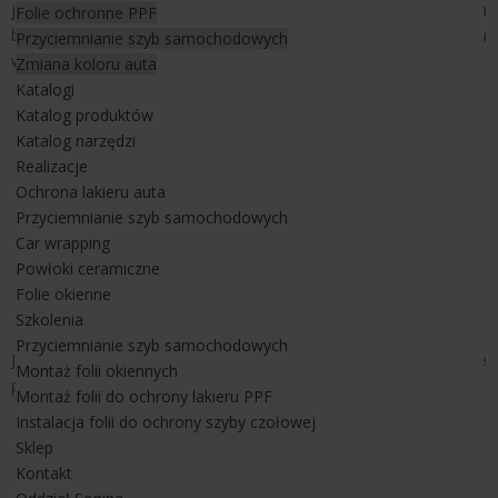
jednoczesnym urozmaiceniu wyglądu szyby z nastawieniem na
Folie ochronne PPF
bardziej dekoracyjny wygląd przy jednoczesnym zapewnieniu
Przyciemnianie szyb samochodowych
większej prywatności pomieszania.
Zmiana koloru auta
Katalogi
Katalog produktów
Katalog narzędzi
Realizacje
Ochrona lakieru auta
Przyciemnianie szyb samochodowych
Car wrapping
Powłoki ceramiczne
Folie okienne
Szkolenia
Przyciemnianie szyb samochodowych
Jest to folia wewnętrzna stosowana bez kłopotu na wszystkie
Montaż folii okiennych
przeszklenia, szyby i okna oraz drzwi.
Montaż folii do ochrony lakieru PPF
Instalacja folii do ochrony szyby czołowej
Sklep
Folia dekoracyjna w mleczne matowe linie pionowe
Kontakt
jest sprzedawana na pełne rolki o wymiarach: