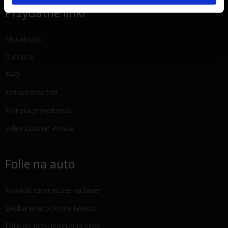
Przydatne linki
Aktualności
O marce
FAQ
Instalatorzy folii
Polityka prywatności
Sklep LLumar Polska
Folie na auto
Powłoki ceramiczne na lakier
Bezbarwna ochrona lakieru
Folie do przyciemniania szyb