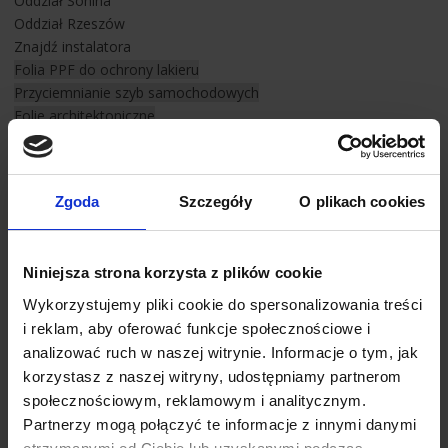
Oddział Sonina
1,52 m x 30,5 mb
Oddział Rzeszów
oraz na dowolną długość.
Znajdź instalatora
Folia PPF do ochrony lakieru
Przyciemnianie szyb samochodowych
Folie architektoniczne
Zgoda
Szczegóły
O plikach cookies
Niniejsza strona korzysta z plików cookie
Dowiedz się więcej na temat firmy LLumar, jednego z
Wykorzystujemy pliki cookie do spersonalizowania treści
największych producentów wysokiej jakości folii
i reklam, aby oferować funkcje społecznościowe i
okiennych!
analizować ruch w naszej witrynie. Informacje o tym, jak
Jeśli jesteś gotowy zobaczyć świat w całkiem nowym
korzystasz z naszej witryny, udostępniamy partnerom
świetle, to pokażemy Ci nasze możliwości.
społecznościowym, reklamowym i analitycznym.
Dowiedz się więcej!
Partnerzy mogą połączyć te informacje z innymi danymi